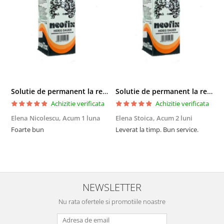
Solutie de permanent la rece Neofix 100ml
Solutie de permanent la rece Neofix 100ml
Achizitie verificata
Achizitie verificata
Elena Nicolescu,
Acum 1 luna
Elena Stoica,
Acum 2 luni
A
Foarte bun
Leverat la timp. Bun service.
C
p
o
p
i
NEWSLETTER
Nu rata ofertele si promotiile noastre