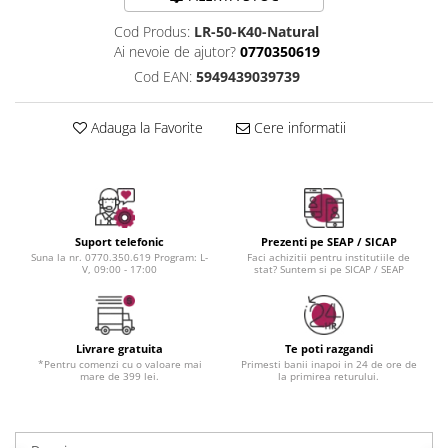
Instrumente cuticule
Bureti coc
Fard de obraz
Pensule unghii
Casca dus
Cod Produs:
LR-50-K40-Natural
Fixare machiaj
Ai nevoie de ajutor?
0770350619
Cordelute
Fond de ten
Cod EAN:
5949439039739
Elastice, agrafe
Iluminator, contur
Pudra
Adauga la Favorite
Cere informatii
Ustensile, accesorii machiaj
Accesorii machiaj
Aparate machiaj
Bureti make-up
Suport telefonic
Prezenti pe SEAP / SICAP
Genti cosmetice
Suna la nr. 0770.350.619 Program: L-
Faci achizitii pentru institutiile de
Oglinzi cosmetice
V, 09:00 - 17:00
stat? Suntem si pe SICAP / SEAP
Pensule make-up
Livrare gratuita
Te poti razgandi
*Pentru comenzi cu o valoare mai
Primesti banii inapoi in 24 de ore de
mare de 399 lei.
la primirea returului.