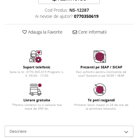
Instrumente cuticule
Bureti coc
Fard de obraz
Pensule unghii
Casca dus
Fixare machiaj
Cod Produs:
NS-12287
Ai nevoie de ajutor?
0770350619
Cordelute
Fond de ten
Elastice, agrafe
Iluminator, contur
Adauga la Favorite
Cere informatii
Pudra
Ustensile, accesorii machiaj
Accesorii machiaj
Aparate machiaj
Bureti make-up
Suport telefonic
Prezenti pe SEAP / SICAP
Suna la nr. 0770.350.619 Program: L-
Faci achizitii pentru institutiile de
Genti cosmetice
V, 09:00 - 17:00
stat? Suntem si pe SICAP / SEAP
Oglinzi cosmetice
Pensule make-up
Livrare gratuita
Te poti razgandi
*Pentru comenzi cu o valoare mai
Primesti banii inapoi in 24 de ore de
mare de 399 lei.
la primirea returului.
Descriere