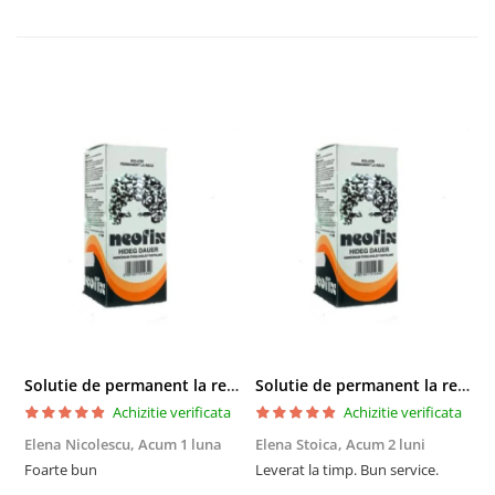
Solutie de permanent la rece Neofix 100ml
Solutie de permanent la rece Neofix 100ml
Achizitie verificata
Achizitie verificata
Elena Nicolescu,
Acum 1 luna
Elena Stoica,
Acum 2 luni
A
Foarte bun
Leverat la timp. Bun service.
C
p