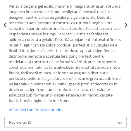
Pensulă de gel și gel acrilic, mărime 6, neagră cu strasuri, rotundă,
lungimea firelor este de 8 mm, MollyLac.O pensulă unică, de
designer, pentru aplicarea gelului și a gelului acrilic. Datorită
acesteia, îți poți întreține și construi cu ușurință unghia. Este
realizat din păr sintetic de înaltă calitate, foarte elastic, care nu se
răspândește lateral în timpul aplicării. Forma sa facilitează
aplicarea corectă a gelului. Datorită aranjamentului oval al firelor,
puteți fi sigur că veții aplica produsul perfect sub cuticulă.Firele
flexibili funcționează perfect cu produsul aplicat, asigurând o
distribuție perfectă a acestuia fără dungi.Perfect pentru
modelarea și construcțiaa pe formă și vârfuri, precum și pentru
construția prin tehnica fără pilire.Datorită elasticității excelente a
firelor, facilitează munca, iar forma sa asigură o distribuție
perfectă și uniformă a gelului chiar și în locurile greu accesibile de
pe laterale.Un mâner din aluminiu special profilat decorat cu mii
de zirconi asigură nu numai confortul de lucru, ci si valoare
adaugată sub forma unor detalii estetice.Păr: nailon, calitate
foarte bunăLungimea firelor: 8 mm
Informatii conformitate produs
Review-uri
(0)