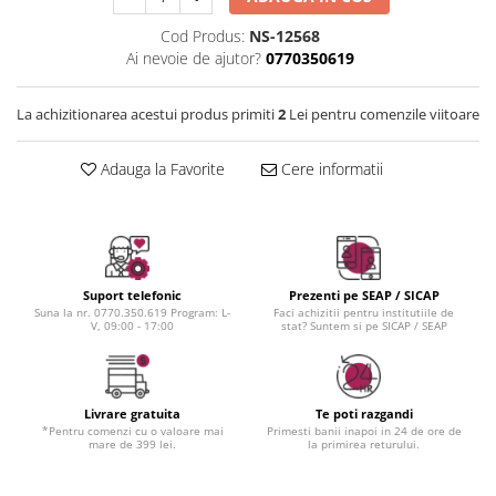
Instrumente cuticule
Bureti coc
Fard de obraz
Pensule unghii
Casca dus
Fixare machiaj
Cod Produs:
NS-12568
Ai nevoie de ajutor?
0770350619
Cordelute
Fond de ten
Elastice, agrafe
Iluminator, contur
La achizitionarea acestui produs primiti
2
Lei pentru comenzile viitoare
Pudra
Ustensile, accesorii machiaj
Adauga la Favorite
Cere informatii
Accesorii machiaj
Aparate machiaj
Bureti make-up
Genti cosmetice
Suport telefonic
Prezenti pe SEAP / SICAP
Oglinzi cosmetice
Suna la nr. 0770.350.619 Program: L-
Faci achizitii pentru institutiile de
V, 09:00 - 17:00
stat? Suntem si pe SICAP / SEAP
Pensule make-up
Livrare gratuita
Te poti razgandi
*Pentru comenzi cu o valoare mai
Primesti banii inapoi in 24 de ore de
mare de 399 lei.
la primirea returului.