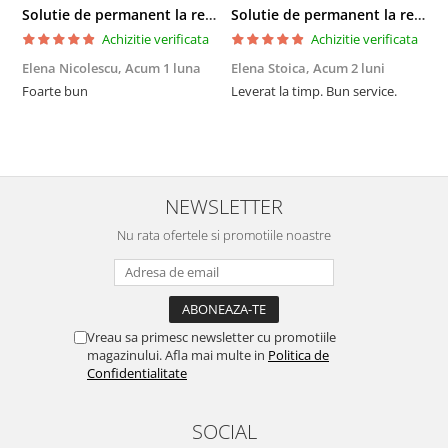
Solutie de permanent la rece Neofix 100ml
Solutie de permanent la rece Neofix 100ml
Achizitie verificata
Achizitie verificata
Elena Nicolescu,
Acum 1 luna
Elena Stoica,
Acum 2 luni
A
Foarte bun
Leverat la timp. Bun service.
C
p
o
p
i
NEWSLETTER
Nu rata ofertele si promotiile noastre
Vreau sa primesc newsletter cu promotiile
magazinului. Afla mai multe in
Politica de
Confidentialitate
SOCIAL