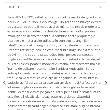
Descriere
Fără HEMA și TPO, astfel reducând riscul de reacții alergice!A sosit
noul 2MBEAUTY Non Sticky Polygel, un gel de construcție extrem
de versatil, ce poate fi modelat și cu mâna. Înainte de modelare,
este necesară întotdeauna dezinfectarea mâinilor!Un produs
revoluționar, dezvoltat pentru a combina toate proprietățile
pozitive ale materialelor utilizate în construcția unghiilor
false!Puteți construi unghii subțiri, dar rezistente, simplu și rapid!
Datorită rezistenței sale ridicate, marginile unghiilor extra subțiri
de 0,6 mm nu se vor uza sau crăpa.Ideal pentru construcția
unghiilor slim!De ce vă va plăcea:Are o consistență densă, de gel,
nu este lipicios, poate fi modelat cu mâna (dezinfectează mâinile
înainte de aplicare, recomandăm Sanitizer Antiseptic - Spray
antiseptic pentru mâini și suprafețe) și cu o pensulă de silicon, nu
trebuie să vă temeți că va curge de pe șablon sau că va intra în
cuticule, astfel utilizarea sa este extrem de simplă.Perfect pentru
întărirea unghiilor naturale și construcția unghiilor false, atât
pentru extensii clasice pe șablon, cât și pe tipsuri.În strat subțire,
este flexibil, elastic, dar totuși puternic și durabil.Datorită
consistenței sale dense și modelării atemporale, nu este necesară
polimerizarea fiecărui deget, deoarece este stabil și își păstrează