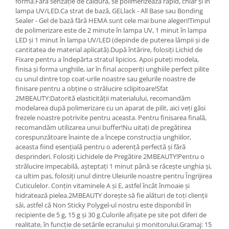
forma.Fără senzație de căldură, se polimerizează rapid, chiar și în
lampa UV/LED.Ca strat de bază, GELlack - All Base sau Bonding
Sealer - Gel de bază fără HEMA sunt cele mai bune alegeri!Timpul
de polimerizare este de 2 minute în lampa UV, 1 minut în lampa
LED și 1 minut în lampa UV/LED (depinde de puterea lămpii și de
cantitatea de material aplicată).După întărire, folosiți Lichid de
Fixare pentru a îndepărta stratul lipicios. Apoi puteți modela,
finisa și forma unghiile, iar în final acoperiți unghiile perfect pilite
cu unul dintre top coat-urile noastre sau gelurile noastre de
finisare pentru a obține o strălucire sclipitoare!Sfat
2MBEAUTY:Datorită elasticității materialului, recomandăm
modelarea după polimerizare cu un aparat de pilit, aici veți găsi
frezele noastre potrivite pentru aceasta. Pentru finisarea finală,
recomandăm utilizarea unui buffer!Nu uitați de pregătirea
corespunzătoare înainte de a începe construcția unghiilor,
aceasta fiind esențială pentru o aderență perfectă și fără
desprinderi. Folosiți Lichidele de Pregătire 2MBEAUTY!Pentru o
strălucire impecabilă, așteptați 1 minut până se răcește unghia și,
ca ultim pas, folosiți unul dintre Uleiurile noastre pentru Îngrijirea
Cuticulelor. Conțin vitaminele A și E, astfel încât înmoaie și
hidratează pielea.2MBEAUTY dorește să fie alături de toți clienții
săi, astfel că Non Sticky Polygel-ul nostru este disponibil în
recipiente de 5 g, 15 g și 30 g.Culorile afișate pe site pot diferi de
realitate, în funcție de setările ecranului și monitorului.Gramaj: 15