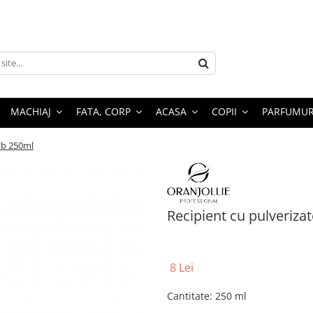
MACHIAJ
FATA, CORP
ACASA
COPII
PARFUMUR
alb 250ml
Recipient cu pulveriza
8 Lei
Cantitate
:
250 ml