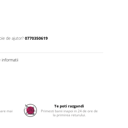
oie de ajutor?
0770350619
informatii
Distribuie
pe
Facebook
a
Te poti razgandi
oare mai
Primesti banii inapoi in 24 de ore de
la primirea returului.