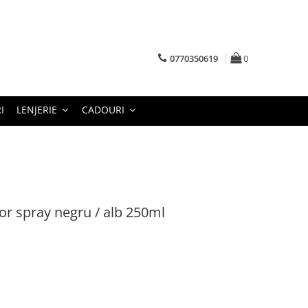
0770350619
0
I
LENJERIE
CADOURI
tor spray negru / alb 250ml