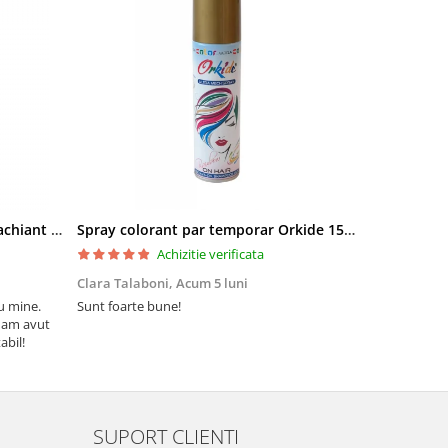
Pielor Amaranth Oil Lapte demachiant 260ml
Spray colorant par temporar Orkide 150ml
Achizitie verificata
Clara Talaboni,
Acum 5 luni
Ionel Popa,
u mine.
Sunt foarte bune!
Sunt mulțumi
 am avut
Mulțumesc și 
abil!
SUPORT CLIENTI