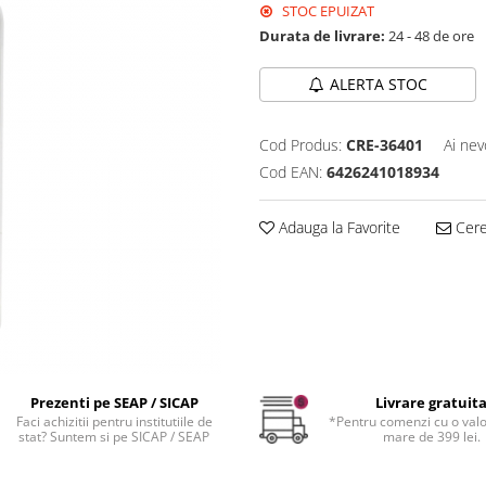
STOC EPUIZAT
Durata de livrare:
24 - 48 de ore
ALERTA STOC
Cod Produs:
CRE-36401
Ai nev
Cod EAN:
6426241018934
Adauga la Favorite
Cere 
Prezenti pe SEAP / SICAP
Livrare gratuit
Faci achizitii pentru institutiile de
*Pentru comenzi cu o val
stat? Suntem si pe SICAP / SEAP
mare de 399 lei.