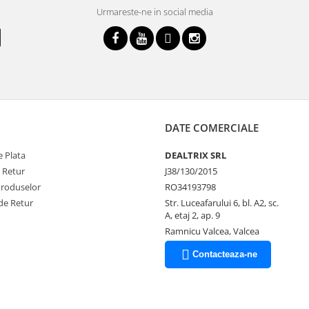
Urmareste-ne in social media
DATE COMERCIALE
 Plata
DEALTRIX SRL
e Retur
J38/130/2015
Produselor
RO34193798
de Retur
Str. Luceafarului 6, bl. A2, sc.
A, etaj 2, ap. 9
Ramnicu Valcea, Valcea
Contacteaza-ne