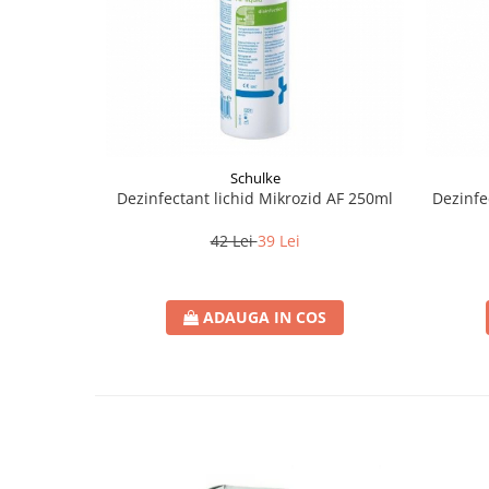
Bureti make-up
Genti cosmetice
Oglinzi cosmetice
Pensule make-up
Schulke
Dezinfectant lichid Mikrozid AF 250ml
Dezinfe
42 Lei
39 Lei
ADAUGA IN COS