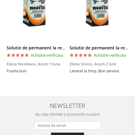
Solutie de permanent la rece Neofix 100ml
Solutie de permanent la rece Neofix 100ml
Achizitie verificata
Achizitie verificata
Elena Nicolescu,
Acum 1 luna
Elena Stoica,
Acum 2 luni
A
Foarte bun
Leverat la timp. Bun service.
C
p
o
p
i
NEWSLETTER
Nu rata ofertele si promotiile noastre