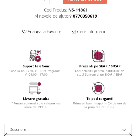
Instrumente cuticule
Bureti coc
Fard de obraz
Pensule unghii
Casca dus
Fixare machiaj
Cod Produs:
NS-11861
Ai nevoie de ajutor?
0770350619
Cordelute
Fond de ten
Elastice, agrafe
Iluminator, contur
Adauga la Favorite
Cere informatii
Pudra
Ustensile, accesorii machiaj
Accesorii machiaj
Aparate machiaj
Bureti make-up
Suport telefonic
Prezenti pe SEAP / SICAP
Suna la nr. 0770.350.619 Program: L-
Faci achizitii pentru institutiile de
Genti cosmetice
V, 09:00 - 17:00
stat? Suntem si pe SICAP / SEAP
Oglinzi cosmetice
Pensule make-up
Livrare gratuita
Te poti razgandi
*Pentru comenzi cu o valoare mai
Primesti banii inapoi in 24 de ore de
mare de 399 lei.
la primirea returului.
Descriere