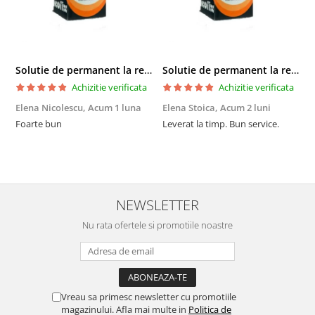
Solutie de permanent la rece Neofix 100ml
Solutie de permanent la rece Neofix 100ml
Achizitie verificata
Achizitie verificata
Elena Nicolescu,
Acum 1 luna
Elena Stoica,
Acum 2 luni
A
Foarte bun
Leverat la timp. Bun service.
C
p
o
p
i
NEWSLETTER
Nu rata ofertele si promotiile noastre
Vreau sa primesc newsletter cu promotiile
magazinului. Afla mai multe in
Politica de