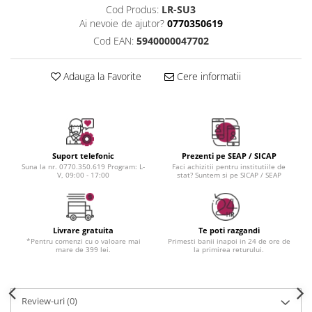
Instrumente cuticule
Bureti coc
Fard de obraz
Cod Produs:
LR-SU3
Pensule unghii
Casca dus
Fixare machiaj
Ai nevoie de ajutor?
0770350619
Cordelute
Fond de ten
Cod EAN:
5940000047702
Elastice, agrafe
Iluminator, contur
Adauga la Favorite
Cere informatii
Pudra
Ustensile, accesorii machiaj
Accesorii machiaj
Aparate machiaj
Bureti make-up
Suport telefonic
Prezenti pe SEAP / SICAP
Suna la nr. 0770.350.619 Program: L-
Faci achizitii pentru institutiile de
Genti cosmetice
V, 09:00 - 17:00
stat? Suntem si pe SICAP / SEAP
Oglinzi cosmetice
Pensule make-up
Livrare gratuita
Te poti razgandi
*Pentru comenzi cu o valoare mai
Primesti banii inapoi in 24 de ore de
mare de 399 lei.
la primirea returului.
Review-uri
(0)