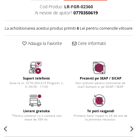
Instrumente cuticule
Bureti coc
Fard de obraz
Cod Produs:
LR-FGR-02360
Pensule unghii
Casca dus
Fixare machiaj
Ai nevoie de ajutor?
0770350619
Cordelute
Fond de ten
Elastice, agrafe
Iluminator, contur
La achizitionarea acestui produs primiti
6
Lei pentru comenzile viitoare
Pudra
Ustensile, accesorii machiaj
Adauga la Favorite
Cere informatii
Accesorii machiaj
Aparate machiaj
Bureti make-up
Genti cosmetice
Suport telefonic
Prezenti pe SEAP / SICAP
Oglinzi cosmetice
Suna la nr. 0770.350.619 Program: L-
Faci achizitii pentru institutiile de
V, 09:00 - 17:00
stat? Suntem si pe SICAP / SEAP
Pensule make-up
Livrare gratuita
Te poti razgandi
*Pentru comenzi cu o valoare mai
Primesti banii inapoi in 24 de ore de
mare de 399 lei.
la primirea returului.