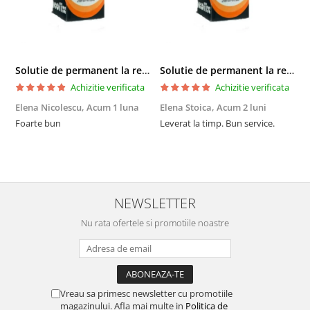
Solutie de permanent la rece Neofix 100ml
Solutie de permanent la rece Neofix 100ml
Achizitie verificata
Achizitie verificata
Elena Nicolescu,
Acum 1 luna
Elena Stoica,
Acum 2 luni
A
Foarte bun
Leverat la timp. Bun service.
C
p
o
p
i
NEWSLETTER
Nu rata ofertele si promotiile noastre
Vreau sa primesc newsletter cu promotiile
magazinului. Afla mai multe in
Politica de