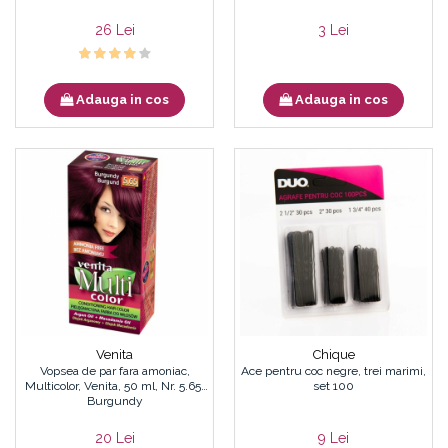
26 Lei
3 Lei
Adauga in cos
Adauga in cos
Venita
Chique
Vopsea de par fara amoniac,
Ace pentru coc negre, trei marimi,
Multicolor, Venita, 50 ml, Nr. 5.65,
set 100
Burgundy
20 Lei
9 Lei