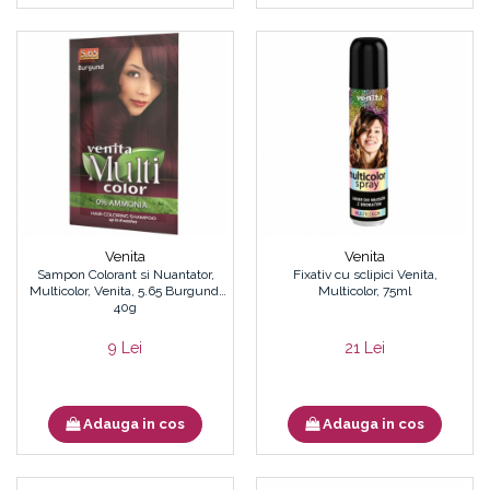
Venita
Venita
Sampon Colorant si Nuantator,
Fixativ cu sclipici Venita,
Multicolor, Venita, 5.65 Burgund,
Multicolor, 75ml
40g
9 Lei
21 Lei
Adauga in cos
Adauga in cos