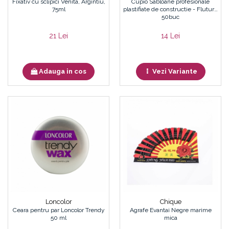
Fixativ cu sclipici Venita, Argintiu,
Cupio Sabloane profesionale
75ml
plastifiate de constructie - Fluture
50buc
21 Lei
14 Lei
Adauga in cos
Vezi Variante
Loncolor
Chique
Ceara pentru par Loncolor Trendy
Agrafe Evantai Negre marime
50 ml
mica