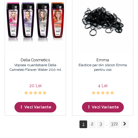
Delia Cosmetics
Emma
Vopsea nuantatoare Delia
Elastice par din silicon Emma
Cameleo Flower Water 200 ml
pentru coc
20 Lei
4 Lei
Vezi Variante
Vezi Variante
1
2
3
372
...