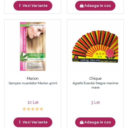
Vezi Variante
Adauga in cos
Marion
Chique
Sampon nuantator Marion 40ml
Agrafe Evantai Negre marime
mare
10 Lei
3 Lei
Vezi Variante
Adauga in cos