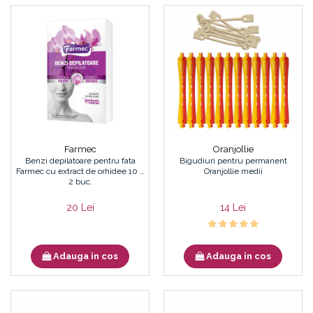
Farmec
Oranjollie
Benzi depilatoare pentru fata
Bigudiuri pentru permanent
Farmec cu extract de orhidee 10 x
Oranjollie medii
2 buc.
20 Lei
14 Lei
Adauga in cos
Adauga in cos