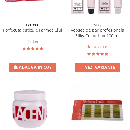
Instrumente cuticule
Bureti coc
Fard de obraz
Pensule unghii
Casca dus
Fixare machiaj
Cordelute
Fond de ten
Elastice, agrafe
Iluminator, contur
Farmec
Silky
Forfecuta cuticule Farmec Cluj
Vopsea de par profesionala
Pudra
Silky Coloration 100 ml
Ustensile, accesorii machiaj
75 Lei
de la 21 Lei
Accesorii machiaj
Aparate machiaj
Bureti make-up
ADAUGA IN COS
VEZI VARIANTE
Genti cosmetice
Oglinzi cosmetice
Pensule make-up