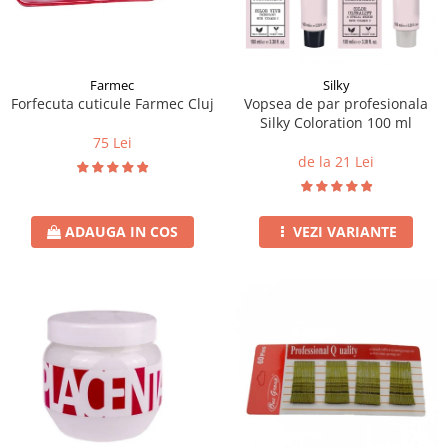
Instrumente cuticule
Bureti coc
Fard de obraz
Pensule unghii
Casca dus
Fixare machiaj
Cordelute
Fond de ten
Elastice, agrafe
Iluminator, contur
Farmec
Silky
Forfecuta cuticule Farmec Cluj
Vopsea de par profesionala
Pudra
Silky Coloration 100 ml
Ustensile, accesorii machiaj
75 Lei
de la 21 Lei
Accesorii machiaj
Aparate machiaj
Bureti make-up
ADAUGA IN COS
VEZI VARIANTE
Genti cosmetice
Oglinzi cosmetice
Pensule make-up