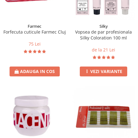
Instrumente cuticule
Bureti coc
Fard de obraz
Pensule unghii
Casca dus
Fixare machiaj
Cordelute
Fond de ten
Elastice, agrafe
Iluminator, contur
Farmec
Silky
Forfecuta cuticule Farmec Cluj
Vopsea de par profesionala
Pudra
Silky Coloration 100 ml
Ustensile, accesorii machiaj
75 Lei
de la 21 Lei
Accesorii machiaj
Aparate machiaj
Bureti make-up
ADAUGA IN COS
VEZI VARIANTE
Genti cosmetice
Oglinzi cosmetice
Pensule make-up