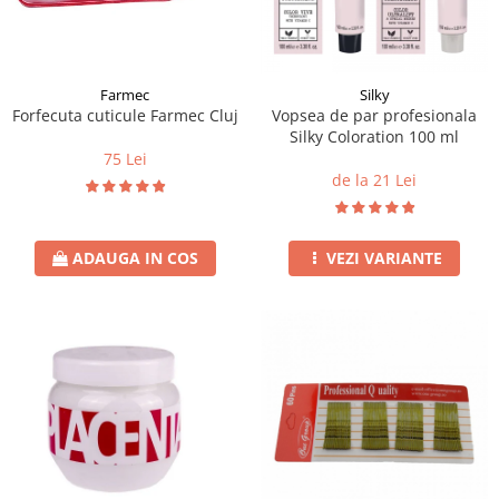
Instrumente cuticule
Bureti coc
Fard de obraz
Pensule unghii
Casca dus
Fixare machiaj
Cordelute
Fond de ten
Elastice, agrafe
Iluminator, contur
Farmec
Silky
Forfecuta cuticule Farmec Cluj
Vopsea de par profesionala
Pudra
Silky Coloration 100 ml
Ustensile, accesorii machiaj
75 Lei
de la 21 Lei
Accesorii machiaj
Aparate machiaj
Bureti make-up
ADAUGA IN COS
VEZI VARIANTE
Genti cosmetice
Oglinzi cosmetice
Pensule make-up