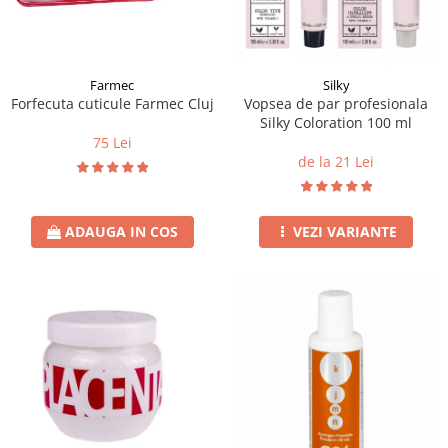
Instrumente cuticule
Bureti coc
Fard de obraz
Pensule unghii
Casca dus
Fixare machiaj
Cordelute
Fond de ten
Elastice, agrafe
Iluminator, contur
Farmec
Silky
Forfecuta cuticule Farmec Cluj
Vopsea de par profesionala
Pudra
Silky Coloration 100 ml
Ustensile, accesorii machiaj
75 Lei
de la 21 Lei
Accesorii machiaj
Aparate machiaj
Bureti make-up
ADAUGA IN COS
VEZI VARIANTE
Genti cosmetice
Oglinzi cosmetice
Pensule make-up