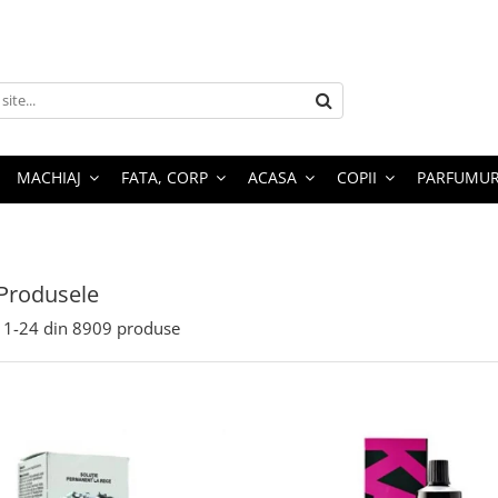
MACHIAJ
FATA, CORP
ACASA
COPII
PARFUMUR
Produsele
1-
24
din
8909
produse