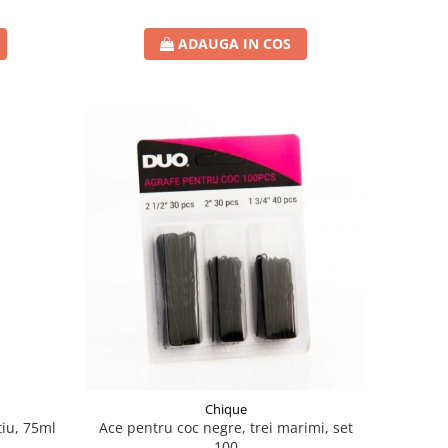
ADAUGA IN COS
Chique
ntiu, 75ml
Ace pentru coc negre, trei marimi, set
100