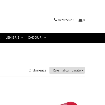
0770350619
0
I
LENJERIE
CADOURI
Ordoneaza: