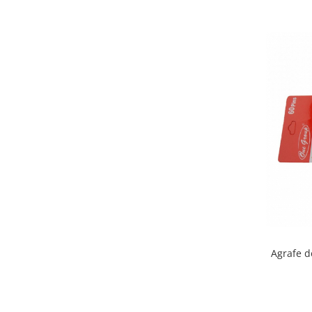
Bureti make-up
Genti cosmetice
Oglinzi cosmetice
Pensule make-up
Agrafe 