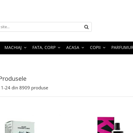
MACHIAJ
FATA, CORP
ACASA
COPII
PARFUMUR
Produsele
1-
24
din
8909
produse