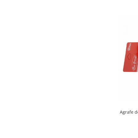
Bureti make-up
Genti cosmetice
Oglinzi cosmetice
Pensule make-up
Agrafe 