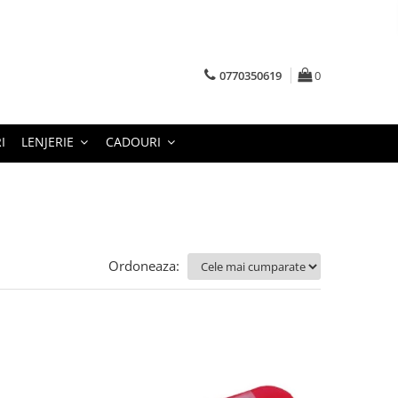
0770350619
0
I
LENJERIE
CADOURI
Ordoneaza: