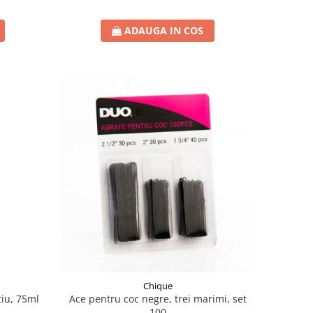
ADAUGA IN COS
Chique
ntiu, 75ml
Ace pentru coc negre, trei marimi, set
100