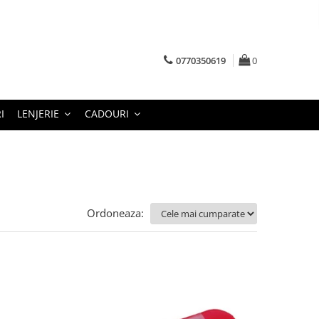
0770350619
0
I
LENJERIE
CADOURI
Ordoneaza: