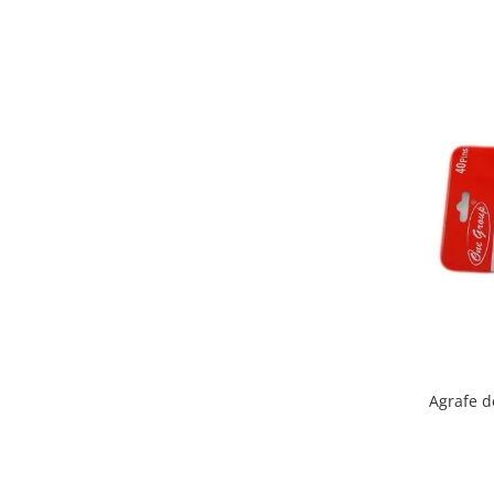
Bureti make-up
Genti cosmetice
Oglinzi cosmetice
Pensule make-up
Agrafe 