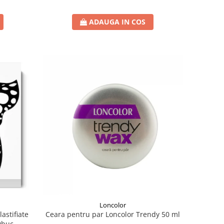
ADAUGA IN COS
Loncolor
Ceara pentru par Loncolor Trendy 50 ml
astifiate
50buc