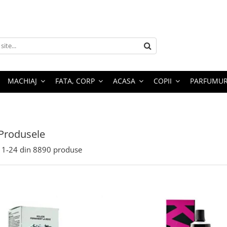
MACHIAJ
FATA, CORP
ACASA
COPII
PARFUMUR
Produsele
1-
24
din
8890
produse