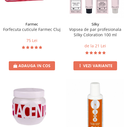
Instrumente cuticule
Bureti coc
Fard de obraz
Pensule unghii
Casca dus
Fixare machiaj
Cordelute
Fond de ten
Elastice, agrafe
Iluminator, contur
Farmec
Silky
Forfecuta cuticule Farmec Cluj
Vopsea de par profesionala
Pudra
Silky Coloration 100 ml
Ustensile, accesorii machiaj
75 Lei
de la 21 Lei
Accesorii machiaj
Aparate machiaj
Bureti make-up
ADAUGA IN COS
VEZI VARIANTE
Genti cosmetice
Oglinzi cosmetice
Pensule make-up