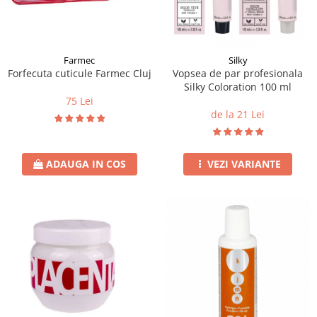
Instrumente cuticule
Bureti coc
Fard de obraz
Pensule unghii
Casca dus
Fixare machiaj
Cordelute
Fond de ten
Elastice, agrafe
Iluminator, contur
Farmec
Silky
Forfecuta cuticule Farmec Cluj
Vopsea de par profesionala
Pudra
Silky Coloration 100 ml
Ustensile, accesorii machiaj
75 Lei
de la 21 Lei
Accesorii machiaj
Aparate machiaj
Bureti make-up
ADAUGA IN COS
VEZI VARIANTE
Genti cosmetice
Oglinzi cosmetice
Pensule make-up