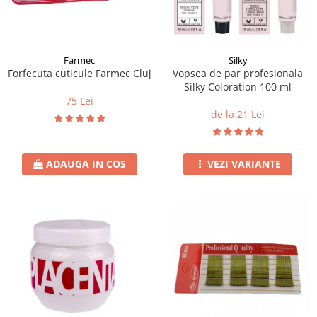
Instrumente cuticule
Bureti coc
Fard de obraz
Pensule unghii
Casca dus
Fixare machiaj
Cordelute
Fond de ten
Elastice, agrafe
Iluminator, contur
Farmec
Silky
Forfecuta cuticule Farmec Cluj
Vopsea de par profesionala
Pudra
Silky Coloration 100 ml
Ustensile, accesorii machiaj
75 Lei
de la 21 Lei
Accesorii machiaj
Aparate machiaj
Bureti make-up
ADAUGA IN COS
VEZI VARIANTE
Genti cosmetice
Oglinzi cosmetice
Pensule make-up