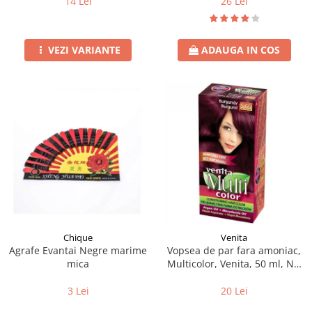
26 Lei
14 Lei
ADAUGA IN COS
VEZI VARIANTE
Chique
Venita
Agrafe Evantai Negre marime
Vopsea de par fara amoniac,
mica
Multicolor, Venita, 50 ml, Nr.
5.65, Burgundy
3 Lei
20 Lei