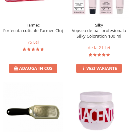
Instrumente cuticule
Bureti coc
Fard de obraz
Pensule unghii
Casca dus
Fixare machiaj
Cordelute
Fond de ten
Elastice, agrafe
Iluminator, contur
Farmec
Silky
Forfecuta cuticule Farmec Cluj
Vopsea de par profesionala
Pudra
Silky Coloration 100 ml
Ustensile, accesorii machiaj
75 Lei
de la 21 Lei
Accesorii machiaj
Aparate machiaj
Bureti make-up
ADAUGA IN COS
VEZI VARIANTE
Genti cosmetice
Oglinzi cosmetice
Pensule make-up