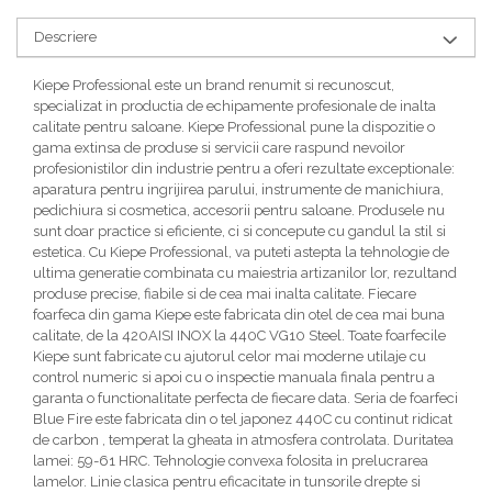
Descriere
Kiepe Professional este un brand renumit si recunoscut,
specializat in productia de echipamente profesionale de inalta
calitate pentru saloane. Kiepe Professional pune la dispozitie o
gama extinsa de produse si servicii care raspund nevoilor
profesionistilor din industrie pentru a oferi rezultate exceptionale:
aparatura pentru ingrijirea parului, instrumente de manichiura,
pedichiura si cosmetica, accesorii pentru saloane. Produsele nu
sunt doar practice si eficiente, ci si concepute cu gandul la stil si
estetica. Cu Kiepe Professional, va puteti astepta la tehnologie de
ultima generatie combinata cu maiestria artizanilor lor, rezultand
produse precise, fiabile si de cea mai inalta calitate. Fiecare
foarfeca din gama Kiepe este fabricata din otel de cea mai buna
calitate, de la 420AISI INOX la 440C VG10 Steel. Toate foarfecile
Kiepe sunt fabricate cu ajutorul celor mai moderne utilaje cu
control numeric si apoi cu o inspectie manuala finala pentru a
garanta o functionalitate perfecta de fiecare data. Seria de foarfeci
Blue Fire este fabricata din o tel japonez 440C cu continut ridicat
de carbon , temperat la gheata in atmosfera controlata. Duritatea
lamei: 59-61 HRC. Tehnologie convexa folosita in prelucrarea
lamelor. Linie clasica pentru eficacitate in tunsorile drepte si