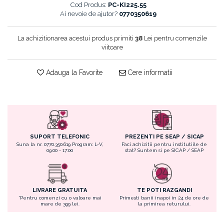
Cordelute
Fond de ten
Cod Produs:
PC-KI225.55
Elastice, agrafe
Ai nevoie de ajutor?
0770350619
Iluminator, contur
Pudra
La achizitionarea acestui produs primiti
38
Lei pentru comenzile
Ustensile, accesorii machiaj
viitoare
Accesorii machiaj
Aparate machiaj
Adauga la Favorite
Cere informatii
Bureti make-up
Genti cosmetice
Oglinzi cosmetice
Pensule make-up
SUPORT TELEFONIC
PREZENTI PE SEAP / SICAP
Suna la nr. 0770.350.619 Program: L-V,
Faci achizitii pentru institutiile de
09:00 - 17:00
stat? Suntem si pe SICAP / SEAP
LIVRARE GRATUITA
TE POTI RAZGANDI
*Pentru comenzi cu o valoare mai
Primesti banii inapoi in 24 de ore de
mare de 399 lei.
la primirea returului.