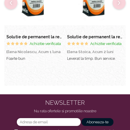
Solutie de permanent la rece Neofix 100ml
Solutie de permanent la rece Neofix 100ml
Achizitie verificata
Achizitie verificata
Elena Nicolescu,
Acum 1 luna
Elena Stoica,
Acum 2 luni
A
l
Foarte bun
Leverat la timp. Bun service.
C
p
s
a
e
NEWSLETTER
Nu rata ofertele si promotiile noastre