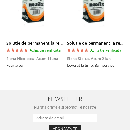
Solutie de permanent la rece Neofix 100ml
Solutie de permanent la rece Neofix 100ml
Achizitie verificata
Achizitie verificata
Elena Nicolescu,
Acum 1 luna
Elena Stoica,
Acum 2 luni
A
Foarte bun
Leverat la timp. Bun service.
C
p
o
p
i
NEWSLETTER
Nu rata ofertele si promotiile noastre