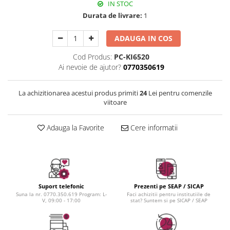
Instrumente cuticule
Bureti coc
Fard de obraz
IN STOC
Pensule unghii
Casca dus
Durata de livrare:
1
Fixare machiaj
Cordelute
Fond de ten
ADAUGA IN COS
Elastice, agrafe
Iluminator, contur
Pudra
Cod Produs:
PC-KI6520
Ai nevoie de ajutor?
0770350619
Ustensile, accesorii machiaj
Accesorii machiaj
La achizitionarea acestui produs primiti
24
Lei pentru comenzile
Aparate machiaj
viitoare
Bureti make-up
Genti cosmetice
Adauga la Favorite
Cere informatii
Oglinzi cosmetice
Pensule make-up
Suport telefonic
Prezenti pe SEAP / SICAP
Suna la nr. 0770.350.619 Program: L-
Faci achizitii pentru institutiile de
V, 09:00 - 17:00
stat? Suntem si pe SICAP / SEAP