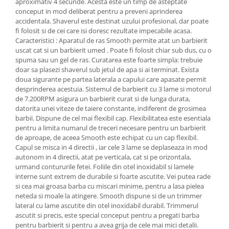
aproximativ 4 secunde. Acesta este un timp de asteptate
conceput in mod deliberat pentru a preveni aprinderea
accidentala. Shaverul este destinat uzului profesional, dar poate
fi folosit si de cei care isi doresc rezultate impecabile acasa.
Caracteristici : Aparatul de ras Smooth permite atat un barbierit
uscat cat si un barbierit umed . Poate fi folosit chiar sub dus, cu o
spuma sau un gel de ras. Curatarea este foarte simpla: trebuie
doar sa plasezi shaverul sub jetul de apa si ai terminat. Exista
doua sigurante pe partea laterala a capului care apasate permit
desprinderea acestuia. Sistemul de barbierit cu 3 lame si motorul
de 7.200RPM asigura un barbierit curat si de lunga durata,
datorita unei viteze de taiere constante, indiferent de grosimea
barbii. Dispune de cel mai flexibil cap. Flexibilitatea este esentiala
pentru a limita numarul de treceri necesare pentru un barbierit
de aproape, de aceea Smooth este echipat cu un cap flexibil.
Capul se misca in 4 directii , iar cele 3 lame se deplaseaza in mod
autonom in 4 directii, atat pe verticala, cat si pe orizontala,
urmand contururile fetei. Foliile din otel inoxidabil si lamele
interne sunt extrem de durabile si foarte ascutite. Vei putea rade
si cea mai groasa barba cu miscari minime, pentru a lasa pielea
neteda si moale la atingere. Smooth dispune si de un trimmer
lateral cu lame ascutite din otel inoxidabil durabil. Trimmerul
ascutit si precis, este special conceput pentru a pregati barba
pentru barbierit si pentru a avea grija de cele mai mici detalii.