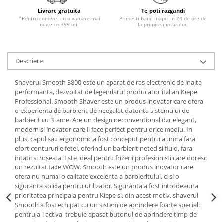
Livrare gratuita
Te poti razgandi
*Pentru comenzi cu o valoare mai
Primesti banii inapoi in 24 de ore de
mare de 399 lei.
la primirea returului.
Descriere
Shaverul Smooth 3800 este un aparat de ras electronic de inalta
performanta, dezvoltat de legendarul producator italian Kiepe
Professional. Smooth Shaver este un produs inovator care ofera
o experienta de barbierit de neegalat datorita sistemului de
barbierit cu 3 lame. Are un design neconventional dar elegant,
modern si inovator care il face perfect pentru orice mediu. In
plus, capul sau ergonomic a fost conceput pentru a urma fara
efort contururile fetei, oferind un barbierit neted si fluid, fara
iritatii si roseata. Este ideal pentru frizerii profesionisti care doresc
un rezultat fade WOW. Smooth este un produs inovator care
ofera nu numai o calitate excelenta a barbieritului, ci si o
siguranta solida pentru utilizator. Siguranta a fost intotdeauna
prioritatea principala pentru Kiepe si, din acest motiv, shaverul
Smooth a fost echipat cu un sistem de aprindere foarte special:
pentru a-l activa, trebuie apasat butonul de aprindere timp de