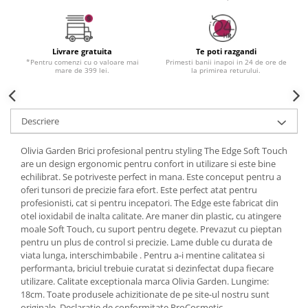
Livrare gratuita
Te poti razgandi
*Pentru comenzi cu o valoare mai
Primesti banii inapoi in 24 de ore de
mare de 399 lei.
la primirea returului.
Descriere
Olivia Garden Brici profesional pentru styling The Edge Soft Touch
are un design ergonomic pentru confort in utilizare si este bine
echilibrat. Se potriveste perfect in mana. Este conceput pentru a
oferi tunsori de precizie fara efort. Este perfect atat pentru
profesionisti, cat si pentru incepatori. The Edge este fabricat din
otel ioxidabil de inalta calitate. Are maner din plastic, cu atingere
moale Soft Touch, cu suport pentru degete. Prevazut cu pieptan
pentru un plus de control si precizie. Lame duble cu durata de
viata lunga, interschimbabile . Pentru a-i mentine calitatea si
performanta, briciul trebuie curatat si dezinfectat dupa fiecare
utilizare. Calitate exceptionala marca Olivia Garden. Lungime:
18cm. Toate produsele achizitionate de pe site-ul nostru sunt
originale. Declaratie de conformitate ProCosmetic.