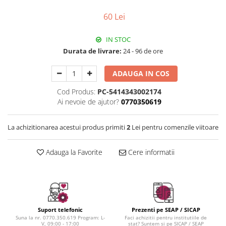
Instrumente cuticule
Bureti coc
Fard de obraz
Pensule unghii
Casca dus
60 Lei
Fixare machiaj
Cordelute
Fond de ten
IN STOC
Elastice, agrafe
Iluminator, contur
Durata de livrare:
24 - 96 de ore
Pudra
Ustensile, accesorii machiaj
ADAUGA IN COS
Accesorii machiaj
Cod Produs:
PC-5414343002174
Aparate machiaj
Ai nevoie de ajutor?
0770350619
Bureti make-up
Genti cosmetice
La achizitionarea acestui produs primiti
2
Lei pentru comenzile viitoare
Oglinzi cosmetice
Pensule make-up
Adauga la Favorite
Cere informatii
Suport telefonic
Prezenti pe SEAP / SICAP
Suna la nr. 0770.350.619 Program: L-
Faci achizitii pentru institutiile de
V, 09:00 - 17:00
stat? Suntem si pe SICAP / SEAP