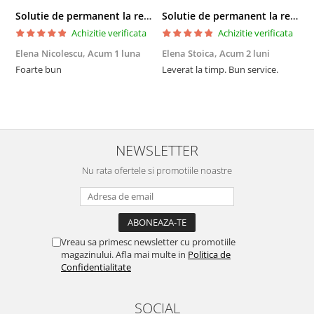
Solutie de permanent la rece Neofix 100ml
Solutie de permanent la rece Neofix 100ml
Achizitie verificata
Achizitie verificata
Elena Nicolescu,
Acum 1 luna
Elena Stoica,
Acum 2 luni
A
Foarte bun
Leverat la timp. Bun service.
C
p
o
p
i
NEWSLETTER
Nu rata ofertele si promotiile noastre
Vreau sa primesc newsletter cu promotiile
magazinului. Afla mai multe in
Politica de
Confidentialitate
SOCIAL