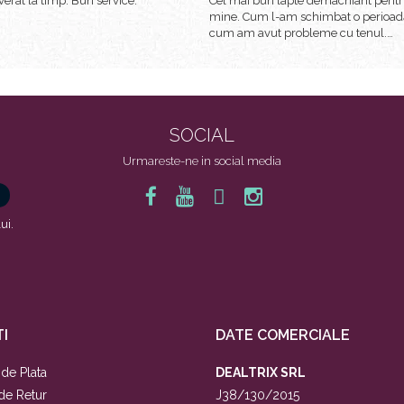
verat la timp. Bun service.
Cel mai bun lapte demachiant pent
mine. Cum l-am schimbat o perioad
cum am avut probleme cu tenul.
Prețul este imbatabil!
SOCIAL
Urmareste-ne in social media
ui.
I
DATE COMERCIALE
de Plata
DEALTRIX SRL
 de Retur
J38/130/2015