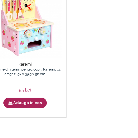
Karemi
rie din lemn pentru copii, Karemi, cu
aragaz, 57 x 39.5 x 56 cm
95 Lei
Adauga in cos