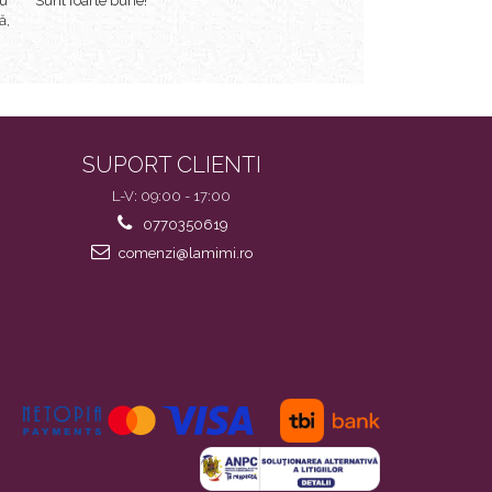
ru
Sunt foarte bune!
Sunt mulțumit de onorarea 
ă,
Mulțumesc și succes pe viito
SUPORT CLIENTI
L-V: 09:00 - 17:00
0770350619
comenzi@lamimi.ro