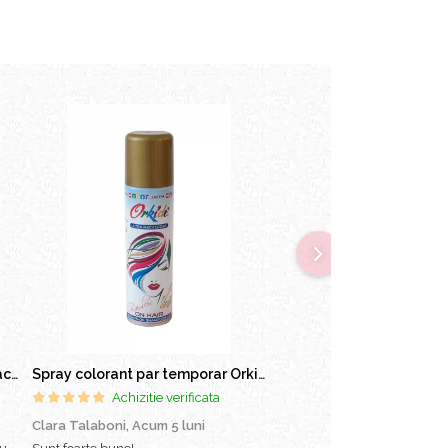
Pielor Amaranth Oil Lapte demachiant 260ml
Spray colorant par temporar Orkide 150ml
Achizitie verificata
Achizitie verifi
Clara Talaboni,
Acum 5 luni
Ionel Popa,
Acum 6 luni