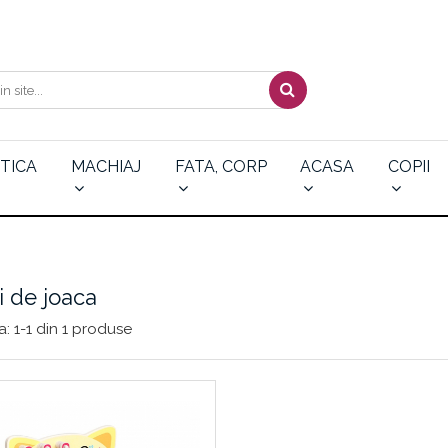
TICA
MACHIAJ
FATA, CORP
ACASA
COPII
i de joaca
a:
1-
1
din
1
produse