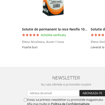
Bureti make-up
Genti cosmetice
Oglinzi cosmetice
Pensule make-up
Solutie de permanent la rece Neofix 100ml
Achizitie verificata
Elena Nicolescu,
Acum 1 luna
Elena Sto
Foarte bun
Leverat la
NEWSLETTER
Nu rata ofertele si promotiile noastre
Vreau sa primesc newsletter cu promotiile magazinului.
Afla mai multe in
Politica de Confidentialitate