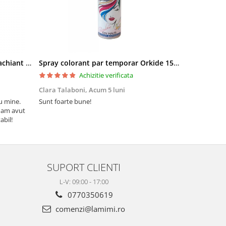
Pielor Amaranth Oil Lapte demachiant 260ml
Spray colorant par temporar Orkide 150ml
Achizitie verificata
Clara Talaboni,
Acum 5 luni
Ionel Popa,
u mine.
Sunt foarte bune!
Sunt mulțumi
 am avut
Mulțumesc și 
abil!
SUPORT CLIENTI
L-V: 09:00 - 17:00
0770350619
comenzi@lamimi.ro