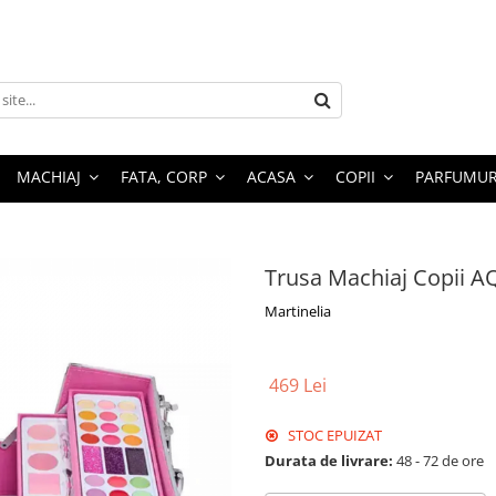
MACHIAJ
FATA, CORP
ACASA
COPII
PARFUMUR
Trusa Machiaj Copii A
Martinelia
469 Lei
STOC EPUIZAT
Durata de livrare:
48 - 72 de ore