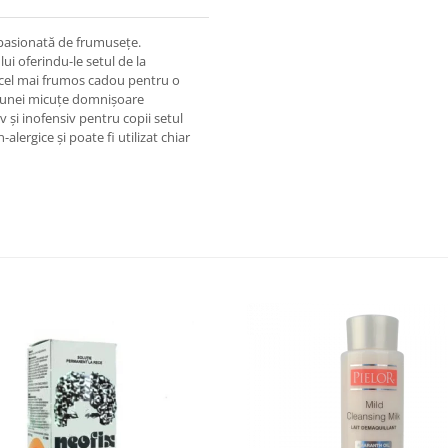
ă pasionată de frumusețe.
i oferindu-le setul de la
 cel mai frumos cadou pentru o
ea unei micuțe domnișoare
v și inofensiv pentru copii setul
alergice și poate fi utilizat chiar