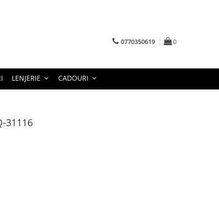
0770350619
0
I
LENJERIE
CADOURI
Q-31116