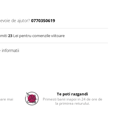
nevoie de ajutor?
0770350619
imiti
23
Lei pentru comenzile viitoare
informatii
a
Te poti razgandi
oare mai
Primesti banii inapoi in 24 de ore de
la primirea returului.