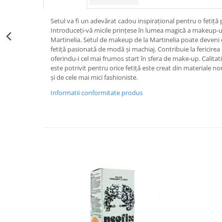
Kit-uri ustensile
Creion sprancene
Unghii tehnice
Styling
Oglinzi cosmetice
Setul va fi un adevărat cadou inspirațional pentru o fetiț
Fard / pudra sprancene
Acril
Pelerine, sorturi
Ceara par
Introduceți-vă micile prințese în lumea magică a makeup-ulu
Gel sprancene
Geluri UV
Perii, piepteni
Crema par
Martinelia. Setul de makeup de la Martinelia poate deveni
Pensete si forfecute
fetiță pasionată de modă și machiaj. Contribuie la fericir
Kit-uri manichiura
Protectie, igienizare
Gel de par
oferindu-i cel mai frumos start în sfera de make-up. Calitati
Perie sprancene
Lichide, solutii de pregatire si fixare
Pulverizatoare
Pudra coafat
este potrivit pentru orice fetiță este creat din materiale non-
Ten
Nail ART
și de cele mai mici fashioniste.
Spray fixativ
Baza machiaj
Oja semipermanenta
Spuma coafat
Informatii conformitate produs
BB / CC Cream
Pile si buffere
Ustensile, accesorii coafat
Corector
Polygel
Ace coc, agrafe
Fard de obraz
Recipienti, suporti
Bigudiuri
Fixare machiaj
Sabloane, tipsuri
Bureti coc
Fond de ten
Ustensile unghii tehnice
Casca dus
Iluminator, contur
Ustensile unghii
Cordelute
Pudra
Forfecute
Elastice, agrafe
Ustensile, accesorii machiaj
Instrumente cuticule
Accesorii machiaj
Pensule unghii
Aparate machiaj