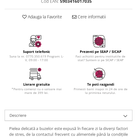
Instrumente cuticule
Bureti coc
Cod EAN:
5903416017035
Fard de obraz
Pensule unghii
Casca dus
Fixare machiaj
Cordelute
Adauga la Favorite
Cere informatii
Fond de ten
Elastice, agrafe
Iluminator, contur
Pudra
Ustensile, accesorii machiaj
Accesorii machiaj
Suport telefonic
Prezenti pe SEAP / SICAP
Suna la nr. 0770.350.619 Program: L-
Faci achizitii pentru institutiile de
Aparate machiaj
V, 09:00 - 17:00
stat? Suntem si pe SICAP / SEAP
Bureti make-up
Genti cosmetice
Oglinzi cosmetice
Livrare gratuita
Te poti razgandi
*Pentru comenzi cu o valoare mai
Primesti banii inapoi in 24 de ore de
Pensule make-up
mare de 399 lei.
la primirea returului.
Descriere
Pielea delicată a buzelor este expusă în fiecare zi la diverși factori
de stres, de la contactul frecvent cu alimentele până la condițiile