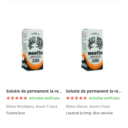
Solutie de permanent la rece Neofix 100ml
Solutie de permanent la rece Neofix 100ml
Achizitie verificata
Achizitie verificata
Elena Nicolescu,
Acum 1 luna
Elena Stoica,
Acum 2 luni
A
Foarte bun
Leverat la timp. Bun service.
C
p
o