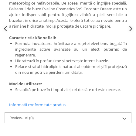
meteorologice nefavorabile. De aceea, merită o îngrijire specială.
Balsamul de buze Eveline Cosmetics SoS Coconut Dream este un
ajutor indispensabil pentru îngrijirea zilnică a pielii sensibile a
buzelor, în orice anotimp. Acesta le oferă tot ce au nevoie pentru
a rămâne hidratate, moi și protejate de uscare și crăpare.
Caracteristici/Beneficii:
Formula inovatoare, hrănitoare a rețetei elvețiene, bogată în
ingrediente active avansate au un efect puternic de
regenerare.
Hidratează în profunzime și netezește intens buzele.
Reface stratul hidrolipidic natural al epidermei și îl protejează
din nou împotriva pierderii umidității.
Mod de utilizare:
Se aplică pe buze în timpul zilei, ori de câte ori este necesar.
Informatii conformitate produs
Review-uri
(0)