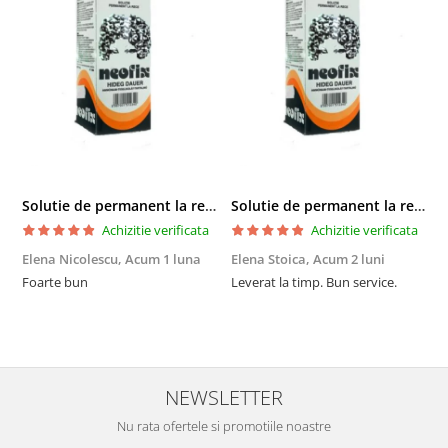
Solutie de permanent la rece Neofix 100ml
Solutie de permanent la rece Neofix 100ml
Achizitie verificata
Achizitie verificata
Elena Nicolescu,
Acum 1 luna
Elena Stoica,
Acum 2 luni
A
Foarte bun
Leverat la timp. Bun service.
C
p
o
p
i
NEWSLETTER
Nu rata ofertele si promotiile noastre