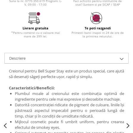
Suna la nr. 0770.350.619 Program: L-
Faci achizitii pentru institutiile de
V, 09:00 - 17:00
stat? Suntem si pe SICAP / SEAP
Livrare gratuita
Te poti razgandi
*Pentru comenzi cu o valoare mai
Primesti banii inapoi in 24 de ore de
mare de 399 lei.
la primirea returului.
Descriere
Creionul pentru Bell Super Stay este un produs special, care ajută
să desenați săgeți perfecte ușor, rapid și simplu.
Caracteristici/Beneficii:
Plumbul moale al creionului este combinația optimă de
ingrediente pentru cele mai expresive și deosebite machiaje.
Datorită concentrației ridicate de pigment de culoare, liniile își
păstrează aspectul impecabil pentru o perioadă lungă de
timp, chiar și în condiții de umiditate ridicată.
Mijlocul cosmetic poate fi umbrit uniform, pentru crearea
efectului de smokey eyes.