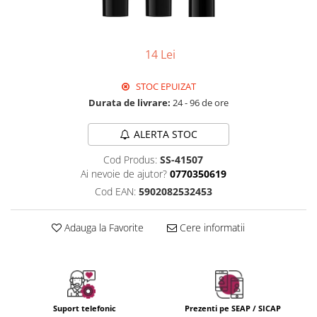
Instrumente cuticule
Bureti coc
Fard de obraz
Pensule unghii
Casca dus
Fixare machiaj
Cordelute
Fond de ten
14 Lei
Elastice, agrafe
Iluminator, contur
Pudra
STOC EPUIZAT
Ustensile, accesorii machiaj
Durata de livrare:
24 - 96 de ore
Accesorii machiaj
ALERTA STOC
Aparate machiaj
Bureti make-up
Cod Produs:
SS-41507
Genti cosmetice
Ai nevoie de ajutor?
0770350619
Cod EAN:
5902082532453
Oglinzi cosmetice
Pensule make-up
Adauga la Favorite
Cere informatii
Suport telefonic
Prezenti pe SEAP / SICAP