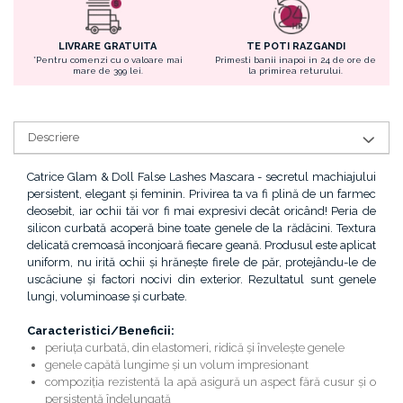
LIVRARE GRATUITA
TE POTI RAZGANDI
*Pentru comenzi cu o valoare mai
Primesti banii inapoi in 24 de ore de
mare de 399 lei.
la primirea returului.
Descriere
Catrice Glam & Doll False Lashes Mascara - secretul machiajului
persistent, elegant și feminin. Privirea ta va fi plină de un farmec
deosebit, iar ochii tăi vor fi mai expresivi decât oricând! Peria de
silicon curbată acoperă bine toate genele de la rădăcini. Textura
delicată cremoasă înconjoară fiecare geană. Produsul este aplicat
uniform, nu irită ochii și hrănește firele de păr, protejându-le de
uscăciune și factori nocivi din exterior. Rezultatul sunt genele
lungi, voluminoase și curbate.
Caracteristici/Beneficii:
periuța curbată, din elastomeri, ridică și învelește genele
genele capătă lungime și un volum impresionant
compoziția rezistentă la apă asigură un aspect fără cusur și o
persistență îndelungată