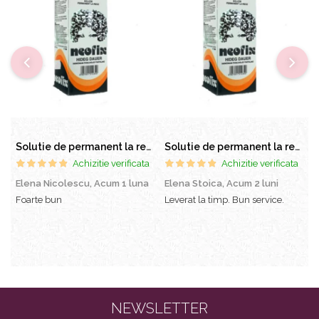
Solutie de permanent la rece Neofix 100ml
Solutie de permanent la rece Neofix 100ml
Achizitie verificata
Achizitie verificata
Elena Nicolescu,
Acum 1 luna
Elena Stoica,
Acum 2 luni
A
l
Foarte bun
Leverat la timp. Bun service.
C
p
s
a
e
NEWSLETTER