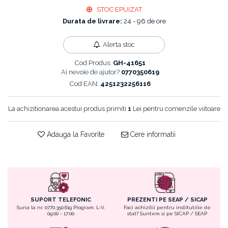
Cordelute
Fond de ten
STOC EPUIZAT
Elastice, agrafe
Iluminator, contur
Durata de livrare:
24 - 96 de ore
Pudra
Ustensile, accesorii machiaj
Alerta stoc
Accesorii machiaj
Cod Produs:
GH-41651
Aparate machiaj
Ai nevoie de ajutor?
0770350619
Bureti make-up
Cod EAN:
4251232256116
Genti cosmetice
Oglinzi cosmetice
La achizitionarea acestui produs primiti
1
Lei pentru comenzile viitoare
Pensule make-up
Adauga la Favorite
Cere informatii
SUPORT TELEFONIC
PREZENTI PE SEAP / SICAP
Suna la nr. 0770.350.619 Program: L-V,
Faci achizitii pentru institutiile de
09:00 - 17:00
stat? Suntem si pe SICAP / SEAP