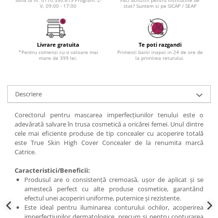
V, 09:00 - 17:00
stat? Suntem si pe SICAP / SEAP
Livrare gratuita
Te poti razgandi
*Pentru comenzi cu o valoare mai
Primesti banii inapoi in 24 de ore de
mare de 399 lei.
la primirea returului.
Descriere
Corectorul pentru mascarea imperfecțiunilor tenului este o
adevărată salvare în trusa cosmetică a oricărei femei. Unul dintre
cele mai eficiente produse de tip concealer cu acoperire totală
este True Skin High Cover Concealer de la renumita marcă
Catrice.
Caracteristici/Beneficii:
Produsul are o consistență cremoasă, ușor de aplicat și se
amestecă perfect cu alte produse cosmetice, garantând
efectul unei acoperiri uniforme, puternice și rezistente.
Este ideal pentru iluminarea conturului ochilor, acoperirea
imperfecțiunilor dermatologice, precum și pentru conturarea