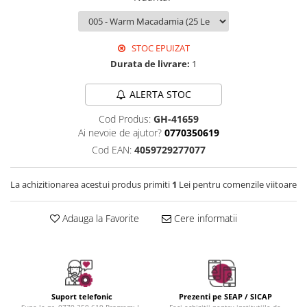
Instrumente cuticule
Bureti coc
Fard de obraz
Pensule unghii
Casca dus
Fixare machiaj
Cordelute
Fond de ten
STOC EPUIZAT
Elastice, agrafe
Iluminator, contur
Durata de livrare:
1
Pudra
Ustensile, accesorii machiaj
ALERTA STOC
Accesorii machiaj
Cod Produs:
GH-41659
Ai nevoie de ajutor?
0770350619
Aparate machiaj
Cod EAN:
4059729277077
Bureti make-up
Genti cosmetice
La achizitionarea acestui produs primiti
1
Lei pentru comenzile viitoare
Oglinzi cosmetice
Pensule make-up
Adauga la Favorite
Cere informatii
Suport telefonic
Prezenti pe SEAP / SICAP
Suna la nr. 0770.350.619 Program: L-
Faci achizitii pentru institutiile de