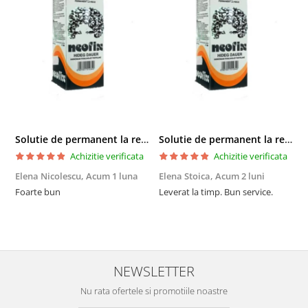
Solutie de permanent la rece Neofix 100ml
Solutie de permanent la rece Neofix 100ml
Achizitie verificata
Achizitie verificata
Elena Nicolescu,
Acum 1 luna
Elena Stoica,
Acum 2 luni
A
Foarte bun
Leverat la timp. Bun service.
C
p
o
p
i
NEWSLETTER
Nu rata ofertele si promotiile noastre