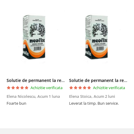
Solutie de permanent la rece Neofix 100ml
Solutie de permanent la rece Neofix 100ml
Achizitie verificata
Achizitie verificata
Elena Nicolescu,
Acum 1 luna
Elena Stoica,
Acum 2 luni
A
Foarte bun
Leverat la timp. Bun service.
C
p
o
p
i