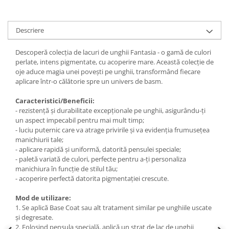
Descriere
Descoperă colecția de lacuri de unghii Fantasia - o gamă de culori
perlate, intens pigmentate, cu acoperire mare. Această colecție de
oje aduce magia unei povești pe unghii, transformând fiecare
aplicare într-o călătorie spre un univers de basm.
Caracteristici/Beneficii:
- rezistență și durabilitate excepționale pe unghii, asigurându-ți
un aspect impecabil pentru mai mult timp;
- luciu puternic care va atrage privirile și va evidenția frumusețea
manichiurii tale;
- aplicare rapidă și uniformă, datorită pensulei speciale;
- paletă variată de culori, perfecte pentru a-ți personaliza
manichiura în funcție de stilul tău;
- acoperire perfectă datorita pigmentației crescute.
Mod de utilizare:
1. Se aplică Base Coat sau alt tratament similar pe unghiile uscate
și degresate.
2. Folosind pensula specială, aplică un strat de lac de unghii