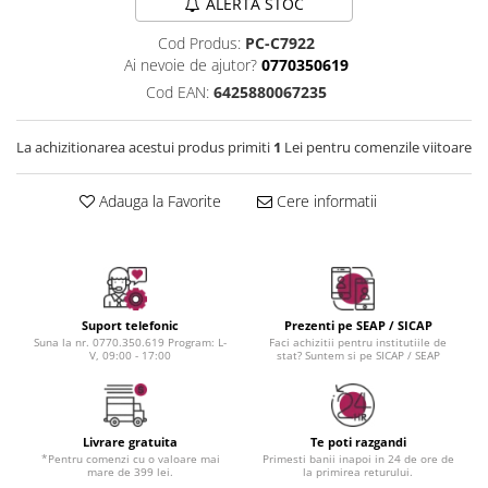
Instrumente cuticule
Bureti coc
ALERTA STOC
Fard de obraz
Pensule unghii
Casca dus
Fixare machiaj
Cod Produs:
PC-C7922
Cordelute
Fond de ten
Ai nevoie de ajutor?
0770350619
Elastice, agrafe
Iluminator, contur
Cod EAN:
6425880067235
Pudra
La achizitionarea acestui produs primiti
1
Lei pentru comenzile viitoare
Ustensile, accesorii machiaj
Accesorii machiaj
Adauga la Favorite
Cere informatii
Aparate machiaj
Bureti make-up
Genti cosmetice
Oglinzi cosmetice
Pensule make-up
Suport telefonic
Prezenti pe SEAP / SICAP
Suna la nr. 0770.350.619 Program: L-
Faci achizitii pentru institutiile de
V, 09:00 - 17:00
stat? Suntem si pe SICAP / SEAP
Livrare gratuita
Te poti razgandi
*Pentru comenzi cu o valoare mai
Primesti banii inapoi in 24 de ore de
mare de 399 lei.
la primirea returului.