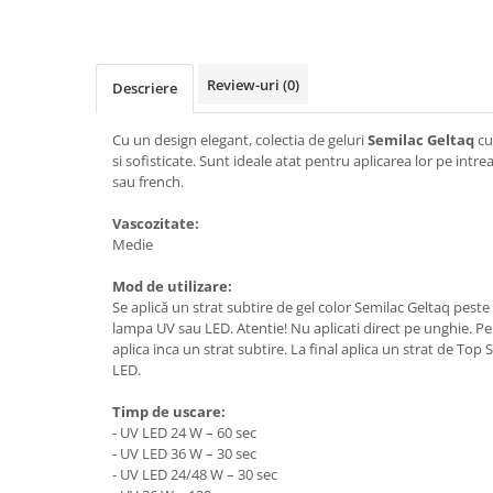
Kit-uri ustensile
Creion sprancene
Unghii tehnice
Styling
Oglinzi cosmetice
Fard / pudra sprancene
Acril
Pelerine, sorturi
Ceara par
Gel sprancene
Geluri UV
Review-uri
(0)
Perii, piepteni
Crema par
Descriere
Pensete si forfecute
Kit-uri manichiura
Protectie, igienizare
Gel de par
Perie sprancene
Cu un design elegant, colectia de geluri
Semilac Geltaq
cu
Lichide, solutii de pregatire si fixare
Pulverizatoare
Pudra coafat
si sofisticate. Sunt ideale atat pentru aplicarea lor pe intre
Ten
Nail ART
Spray fixativ
sau french.
Baza machiaj
Oja semipermanenta
Spuma coafat
Vascozitate:
BB / CC Cream
Pile si buffere
Ustensile, accesorii coafat
Medie
Corector
Polygel
Ace coc, agrafe
Fard de obraz
Recipienti, suporti
Mod de utilizare:
Bigudiuri
Se aplică un strat subtire de gel color Semilac Geltaq peste
Fixare machiaj
Sabloane, tipsuri
Bureti coc
lampa UV sau LED. Atentie! Nu aplicati direct pe unghie. Pe
Fond de ten
Ustensile unghii tehnice
aplica inca un strat subtire. La final aplica un strat de Top
Casca dus
Iluminator, contur
LED.
Ustensile unghii
Cordelute
Pudra
Forfecute
Elastice, agrafe
Timp de uscare:
Ustensile, accesorii machiaj
- UV LED 24 W – 60 sec
Instrumente cuticule
- UV LED 36 W – 30 sec
Accesorii machiaj
Pensule unghii
- UV LED 24/48 W – 30 sec
Aparate machiaj