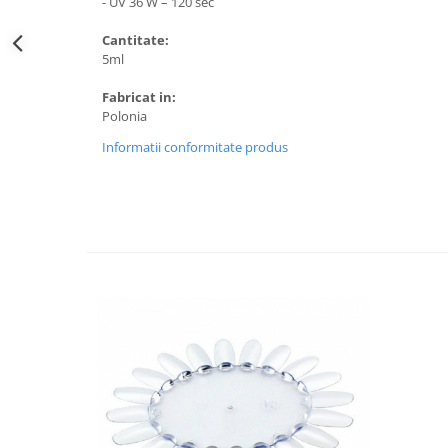
- UV 36 W – 120 sec
Bureti make-up
Cantitate:
Genti cosmetice
5ml
Oglinzi cosmetice
Fabricat in:
Pensule make-up
Polonia
Informatii conformitate produs