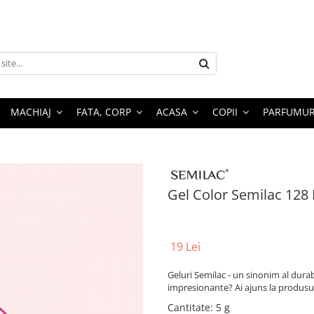
MACHIAJ
FATA, CORP
ACASA
COPII
PARFUMUR
Gel Color Semilac 128
19 Lei
Geluri Semilac - un sinonim al durabil
impresionante? Ai ajuns la produsul
Cantitate
:
5 g