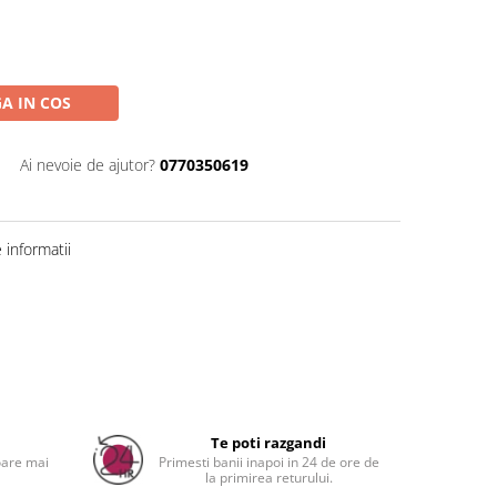
A IN COS
Ai nevoie de ajutor?
0770350619
informatii
a
Te poti razgandi
oare mai
Primesti banii inapoi in 24 de ore de
la primirea returului.