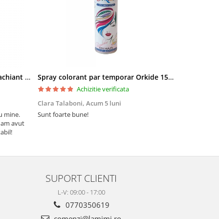
Pielor Amaranth Oil Lapte demachiant 260ml
Spray colorant par temporar Orkide 150ml
Achizitie verificata
Clara Talaboni,
Acum 5 luni
Ionel Popa,
u mine.
Sunt foarte bune!
Sunt mulțumi
 am avut
Mulțumesc și 
abil!
SUPORT CLIENTI
L-V: 09:00 - 17:00
0770350619
comenzi@lamimi.ro