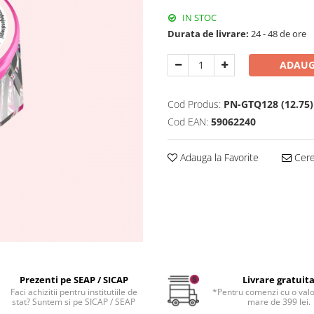
IN STOC
Durata de livrare:
24 - 48 de ore
ADAUG
Cod Produs:
PN-GTQ128 (12.75)
Cod EAN:
59062240
Adauga la Favorite
Cere 
Prezenti pe SEAP / SICAP
Livrare gratuit
Faci achizitii pentru institutiile de
*Pentru comenzi cu o val
stat? Suntem si pe SICAP / SEAP
mare de 399 lei.