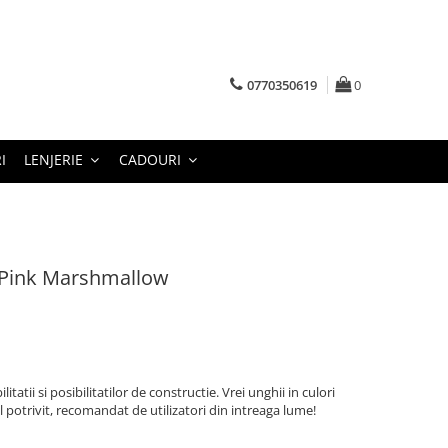
0770350619
0
I
LENJERIE
CADOURI
 Pink Marshmallow
itatii si posibilitatilor de constructie. Vrei unghii in culori
 potrivit, recomandat de utilizatori din intreaga lume!