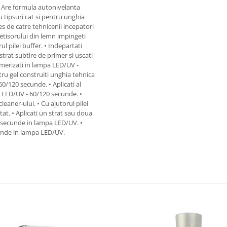
i! Are formula autonivelanta
u tipsuri cat si pentru unghia
es de catre tehnicenii incepatori
betisorului din lemn impingeti
ul pilei buffer. • Indepartati
strat subtire de primer si uscati
limerizati in lampa LED/UV -
tru gel construiti unghia tehnica
0/120 secunde. • Aplicati al
a LED/UV - 60/120 secunde. •
cleaner-ului. • Cu ajutorul pilei
tat. • Aplicati un strat sau doua
de secunde in lampa LED/UV. •
cunde in lampa LED/UV.