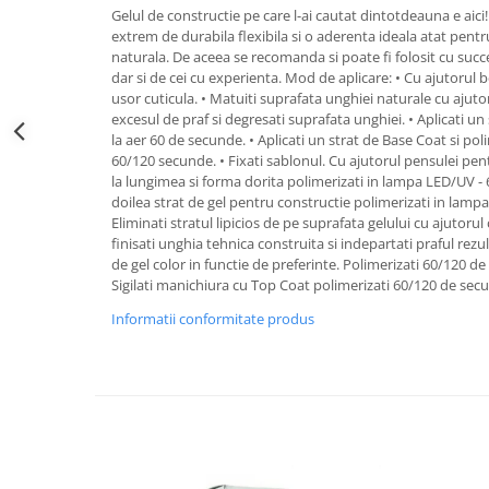
Kit-uri ustensile
Gelul de constructie pe care l-ai cautat dintotdeauna e aic
Creion sprancene
Unghii tehnice
Styling
Oglinzi cosmetice
extrem de durabila flexibila si o aderenta ideala atat pentr
Fard / pudra sprancene
Acril
Pelerine, sorturi
naturala. De aceea se recomanda si poate fi folosit cu succ
Ceara par
Gel sprancene
dar si de cei cu experienta. Mod de aplicare: • Cu ajutorul 
Geluri UV
Perii, piepteni
Crema par
usor cuticula. • Matuiti suprafata unghiei naturale cu ajutor
Pensete si forfecute
Kit-uri manichiura
Protectie, igienizare
Gel de par
excesul de praf si degresati suprafata unghiei. • Aplicati un 
Perie sprancene
la aer 60 de secunde. • Aplicati un strat de Base Coat si po
Lichide, solutii de pregatire si fixare
Pulverizatoare
Pudra coafat
Ten
60/120 secunde. • Fixati sablonul. Cu ajutorul pensulei pen
Nail ART
Spray fixativ
la lungimea si forma dorita polimerizati in lampa LED/UV - 6
Baza machiaj
Oja semipermanenta
Spuma coafat
doilea strat de gel pentru constructie polimerizati in lamp
BB / CC Cream
Eliminati stratul lipicios de pe suprafata gelului cu ajutorul 
Pile si buffere
Ustensile, accesorii coafat
finisati unghia tehnica construita si indepartati praful rezul
Corector
Polygel
Ace coc, agrafe
de gel color in functie de preferinte. Polimerizati 60/120 
Fard de obraz
Recipienti, suporti
Sigilati manichiura cu Top Coat polimerizati 60/120 de se
Bigudiuri
Fixare machiaj
Sabloane, tipsuri
Bureti coc
Informatii conformitate produs
Fond de ten
Ustensile unghii tehnice
Casca dus
Iluminator, contur
Ustensile unghii
Cordelute
Pudra
Forfecute
Elastice, agrafe
Ustensile, accesorii machiaj
Instrumente cuticule
Accesorii machiaj
Pensule unghii
Aparate machiaj