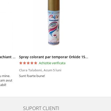
Pielor Amaranth Oil Lapte demachiant 260ml
Spray colorant par temporar Orkide 150ml
Achizitie verificata
Clara Talaboni,
Acum 5 luni
Ionel Popa,
u mine.
Sunt foarte bune!
Sunt mulțumi
 am avut
Mulțumesc și 
abil!
SUPORT CLIENTI