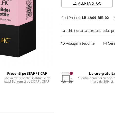
ALERTA STOC
Cod Produs:
LR-4A09-BIB-02
La achizitionarea acestui produs pr
Adauga la Favorite
Cere 
Prezenti pe SEAP / SICAP
Livrare gratuit
Faci achizitii pentru institutiile de
*Pentru comenzi cu o val
stat? Suntem si pe SICAP / SEAP
mare de 399 lei.