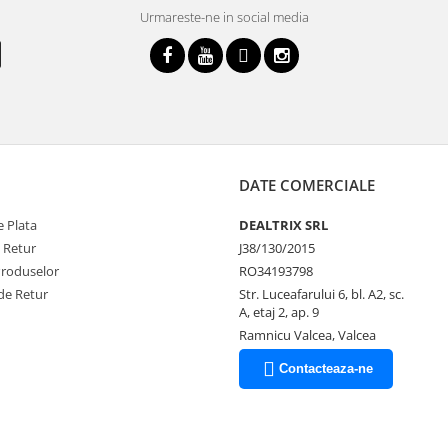
Urmareste-ne in social media
DATE COMERCIALE
 Plata
DEALTRIX SRL
e Retur
J38/130/2015
Produselor
RO34193798
de Retur
Str. Luceafarului 6, bl. A2, sc.
A, etaj 2, ap. 9
Ramnicu Valcea, Valcea
Contacteaza-ne