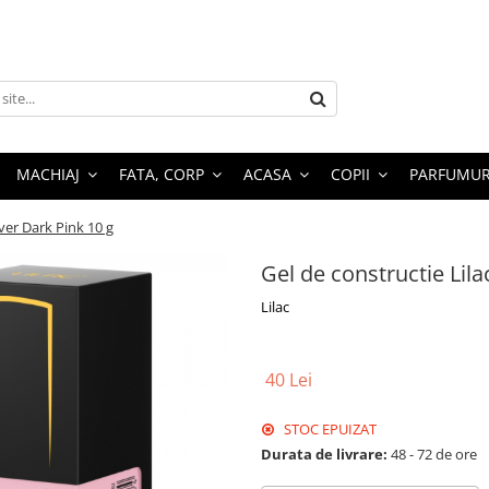
MACHIAJ
FATA, CORP
ACASA
COPII
PARFUMUR
over Dark Pink 10 g
Gel de constructie Lila
Lilac
40 Lei
STOC EPUIZAT
Durata de livrare:
48 - 72 de ore