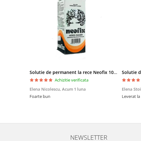
Bureti make-up
Genti cosmetice
Oglinzi cosmetice
Pensule make-up
Solutie de permanent la rece Neofix 100ml
Achizitie verificata
Elena Nicolescu,
Acum 1 luna
Elena Sto
Foarte bun
Leverat la
NEWSLETTER