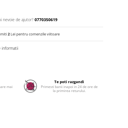
Ai nevoie de ajutor?
0770350619
imiti
2
Lei pentru comenzile viitoare
informatii
Distribuie
pe
Facebook
a
Te poti razgandi
oare mai
Primesti banii inapoi in 24 de ore de
la primirea returului.