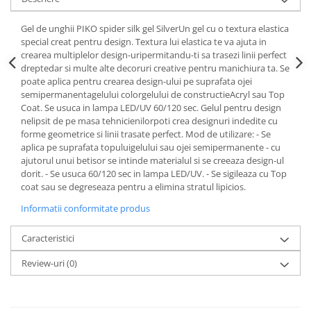
Gel de unghii PIKO spider silk gel SilverUn gel cu o textura elastica
special creat pentru design. Textura lui elastica te va ajuta in
crearea multiplelor design-uripermitandu-ti sa trasezi linii perfect
dreptedar si multe alte decoruri creative pentru manichiura ta. Se
poate aplica pentru crearea design-ului pe suprafata ojei
semipermanentagelului colorgelului de constructieAcryl sau Top
Coat. Se usuca in lampa LED/UV 60/120 sec. Gelul pentru design
nelipsit de pe masa tehnicienilorpoti crea designuri indedite cu
forme geometrice si linii trasate perfect. Mod de utilizare: - Se
aplica pe suprafata topuluigelului sau ojei semipermanente - cu
ajutorul unui betisor se intinde materialul si se creeaza design-ul
dorit. - Se usuca 60/120 sec in lampa LED/UV. - Se sigileaza cu Top
coat sau se degreseaza pentru a elimina stratul lipicios.
Informatii conformitate produs
Caracteristici
Review-uri
(0)