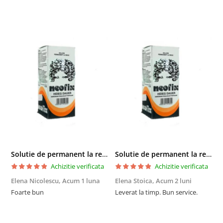
Solutie de permanent la rece Neofix 100ml
Solutie de permanent la rece Neofix 100ml
Achizitie verificata
Achizitie verificata
Elena Nicolescu,
Acum 1 luna
Elena Stoica,
Acum 2 luni
A
Foarte bun
Leverat la timp. Bun service.
C
p
o
p