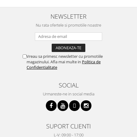
i
NEWSLETTER
Nu rata ofertele si promotiile noastre
Vreau sa primesc newsletter cu promotiile
magazinului. Afla mai multe in
Politica de
Confidentialitate
SOCIAL
Urmareste-ne in social media
SUPORT CLIENTI
L-V: 09:00 - 17:00