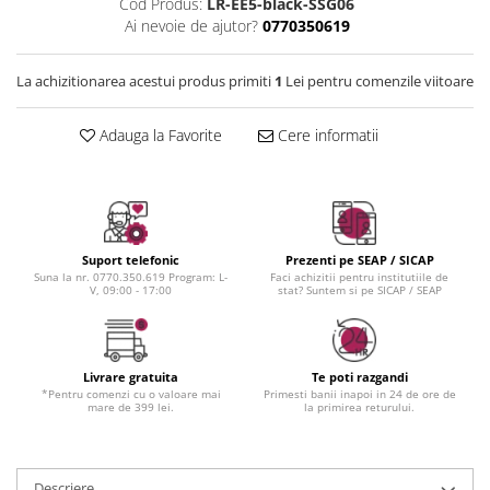
Instrumente cuticule
Bureti coc
Cod Produs:
LR-EE5-black-SSG06
Fard de obraz
Ai nevoie de ajutor?
0770350619
Pensule unghii
Casca dus
Fixare machiaj
Cordelute
Fond de ten
La achizitionarea acestui produs primiti
1
Lei pentru comenzile viitoare
Elastice, agrafe
Iluminator, contur
Pudra
Adauga la Favorite
Cere informatii
Ustensile, accesorii machiaj
Accesorii machiaj
Aparate machiaj
Bureti make-up
Suport telefonic
Prezenti pe SEAP / SICAP
Genti cosmetice
Suna la nr. 0770.350.619 Program: L-
Faci achizitii pentru institutiile de
V, 09:00 - 17:00
stat? Suntem si pe SICAP / SEAP
Oglinzi cosmetice
Pensule make-up
Livrare gratuita
Te poti razgandi
*Pentru comenzi cu o valoare mai
Primesti banii inapoi in 24 de ore de
mare de 399 lei.
la primirea returului.
Descriere