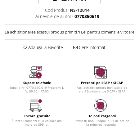
Instrumente cuticule
Bureti coc
Fard de obraz
Pensule unghii
Casca dus
Fixare machiaj
Cod Produs:
NS-12014
Ai nevoie de ajutor?
0770350619
Cordelute
Fond de ten
Elastice, agrafe
Iluminator, contur
La achizitionarea acestui produs primiti
1
Lei pentru comenzile viitoare
Pudra
Ustensile, accesorii machiaj
Adauga la Favorite
Cere informatii
Accesorii machiaj
Aparate machiaj
Bureti make-up
Genti cosmetice
Suport telefonic
Prezenti pe SEAP / SICAP
Oglinzi cosmetice
Suna la nr. 0770.350.619 Program: L-
Faci achizitii pentru institutiile de
V, 09:00 - 17:00
stat? Suntem si pe SICAP / SEAP
Pensule make-up
Livrare gratuita
Te poti razgandi
*Pentru comenzi cu o valoare mai
Primesti banii inapoi in 24 de ore de
mare de 399 lei.
la primirea returului.