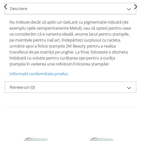
Descriere
Nu trebuie decât să aplici un GelLack cu pigmentație ridicată (de
exemplu ojele semipermanente Metal), sau să optezi pentru ceea
ce considerăm că e varianta ideală, anume lacul pentru ștampile,
pe matrițele pentru nail art, îndepărtezi surplusul cu racleta,
urmând apoi a folosi ștampila 2M Beauty pentru a realiza
transferul de pe matriță pe unghie. La final, folosește o discheta
îmbibată cu soluție pentru curățarea ojei pentru a curăța
ștampila în vederea unei refolosiri.Folosirea ștampilei:
Informatii conformitate produs
Review-uri
(0)