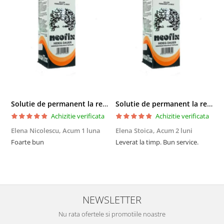
Solutie de permanent la rece Neofix 100ml
Solutie de permanent la rece Neofix 100ml
Achizitie verificata
Achizitie verificata
Elena Nicolescu,
Acum 1 luna
Elena Stoica,
Acum 2 luni
A
Foarte bun
Leverat la timp. Bun service.
C
p
o
p
i
NEWSLETTER
Nu rata ofertele si promotiile noastre