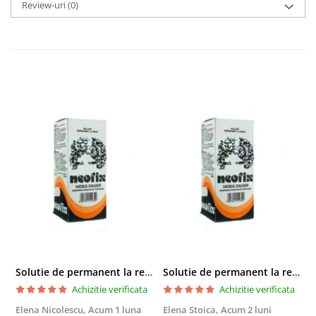
Review-uri
(0)
Solutie de permanent la rece Neofix 100ml
Solutie de permanent la rece Neofix 100ml
Achizitie verificata
Achizitie verificata
Elena Nicolescu,
Acum 1 luna
Elena Stoica,
Acum 2 luni
A