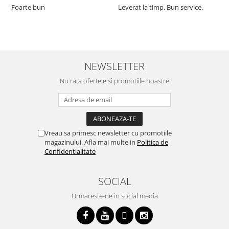
Foarte bun
Leverat la timp. Bun service.
C
p
o
p
i
NEWSLETTER
Nu rata ofertele si promotiile noastre
Vreau sa primesc newsletter cu promotiile
magazinului. Afla mai multe in
Politica de
Confidentialitate
SOCIAL
Urmareste-ne in social media