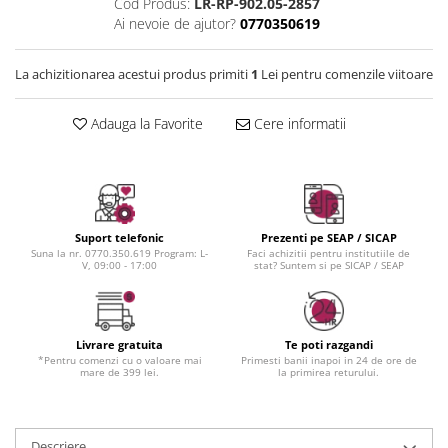
Instrumente cuticule
Bureti coc
Cod Produs:
LR-RP-902.05-2857
Fixare machiaj
Ai nevoie de ajutor?
0770350619
Pensule unghii
Casca dus
Fond de ten
Cordelute
Iluminator, contur
La achizitionarea acestui produs primiti
1
Lei pentru comenzile viitoare
Elastice, agrafe
Pudra
Ustensile, accesorii machiaj
Adauga la Favorite
Cere informatii
Accesorii machiaj
Aparate machiaj
Bureti make-up
Genti cosmetice
Suport telefonic
Prezenti pe SEAP / SICAP
Oglinzi cosmetice
Suna la nr. 0770.350.619 Program: L-
Faci achizitii pentru institutiile de
V, 09:00 - 17:00
stat? Suntem si pe SICAP / SEAP
Pensule make-up
Livrare gratuita
Te poti razgandi
*Pentru comenzi cu o valoare mai
Primesti banii inapoi in 24 de ore de
mare de 399 lei.
la primirea returului.
Descriere