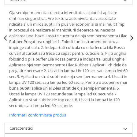
Oja semipermanenta cu extra intensitate a culorii si aplicare
dintr-un singur strat. Are textura autonivelanta vascozitate
ridicata si un miros subtil. In plus vei economisi si mai mult timp
in procesul de realizare al manichiurii deoarece nu necesita
aplicarea unei baze. Lasa-te cucerita de oja semipermanenta Lilac
Rubber.Pregatirea unghiei 1. Folositi un instrument pentru a
impinge cuticula. 2. Indepartati cuticula cu o forfecuta Lila Rossa
cu varful curbat sau freza cu capat pentru cuticule. 3. Piliti unghia
folosind o pila buffer Lila Rossa pentru a indeparta luciul unghiei.
Aplicarea ojei semipermanente Lilac Rubber 1.Aplicati lichidele de
pregatire necesare 2. Uscati in lampa UV 120 sec. sau lampa led 60
sec. 3. Aplicati un strat subtire de oja semipermanenta 4. Uscati in
lampa UV 120 sec. sau lampa led 60 sec. 5. Pentru o acoperire mai
buna puteti aplica un al 2-lea strat de oja semipermanenta. 6.
Uscati la lampa UV 120 secunde sau lampa led 60 secunde 7.
Aplicati un strat subtire de top coat. 8. Uscati la lampa UV 120
secunde sau lampa led 60 secunde.
Informatii conformitate produs
Caracteristici