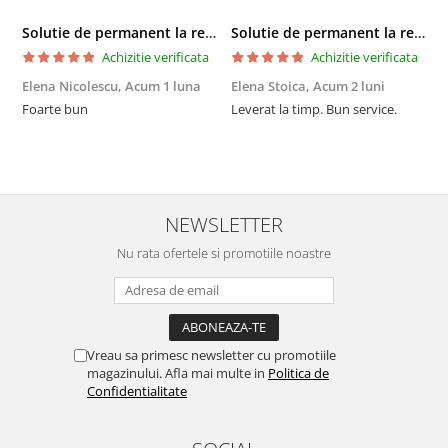
Solutie de permanent la rece Neofix 100ml
Solutie de permanent la rece Neofix 100ml
Achizitie verificata
Achizitie verificata
Elena Nicolescu,
Acum 1 luna
Elena Stoica,
Acum 2 luni
A
Foarte bun
Leverat la timp. Bun service.
C
p
o
p
i
NEWSLETTER
Nu rata ofertele si promotiile noastre
Vreau sa primesc newsletter cu promotiile
magazinului. Afla mai multe in
Politica de
Confidentialitate