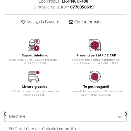
Instrumente cuticule
Bureti coc
Cod Produs:
LR-PNCU-408
Fard de obraz
Ai nevoie de ajutor?
0770350619
Pensule unghii
Casca dus
Fixare machiaj
Cordelute
Fond de ten
Adauga la Favorite
Cere informatii
Elastice, agrafe
Iluminator, contur
Pudra
Ustensile, accesorii machiaj
Accesorii machiaj
Suport telefonic
Prezenti pe SEAP / SICAP
Aparate machiaj
Suna la nr. 0770.350.619 Program: L-
Faci achizitii pentru institutiile de
V, 09:00 - 17:00
stat? Suntem si pe SICAP / SEAP
Bureti make-up
Genti cosmetice
Oglinzi cosmetice
Pensule make-up
Livrare gratuita
Te poti razgandi
*Pentru comenzi cu o valoare mai
Primesti banii inapoi in 24 de ore de
mare de 399 lei.
la primirea returului.
Descriere
PIKO Nail Care Ulei Cuticule Lemon 10 ml