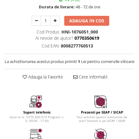
Instrumente cuticule
Bureti coc
Fard de obraz
Durata de livrare:
48 - 72 de ore
Pensule unghii
Casca dus
Fixare machiaj
Cordelute
Fond de ten
ADAUGA IN COS
Elastice, agrafe
Iluminator, contur
Cod Produs:
HNI-1076051_000
Pudra
Ai nevoie de ajutor?
0770350619
Ustensile, accesorii machiaj
Cod EAN:
8008277760513
Accesorii machiaj
Aparate machiaj
La achizitionarea acestui produs primiti
1
Lei pentru comenzile viitoare
Bureti make-up
Genti cosmetice
Adauga la Favorite
Cere informatii
Oglinzi cosmetice
Pensule make-up
Suport telefonic
Prezenti pe SEAP / SICAP
Suna la nr. 0770.350.619 Program: L-
Faci achizitii pentru institutiile de
V, 09:00 - 17:00
stat? Suntem si pe SICAP / SEAP