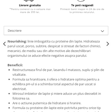
Livrare gratuita
Te poti razgandi
*Pentru comenzi cu o valoare mai
Primesti banii inapoi in 24 de ore de
mare de 399 lei.
la primirea returului.
Descriere
Nourishing:
linie imbogatita cu proteine din lapte. Hidrateaza
parul uscat, poros, subtire, despicat si stresat de factori chimici,
mecanici, de mediu sau din alte motive ale dezechilibrari
organismului ce aduce efecte negative asupra parului.
Beneficii:
Restructureaza firul de par, lasandu-l matasos, suplu și plin de
vitalitate.
Formula sa hranitoare, ii ofera o hidratare optima pentru a
echilibra pH-ul si a schimba total aspectul de par uscat si
electrizat.
Mirosul imbietor de lapte şi miere aduce un plus deosebit in
folosirea sa.
Are o actiune puternica de hidratare si hranire.
Formula cu proteine din lapte este potrivita pentru orice tip