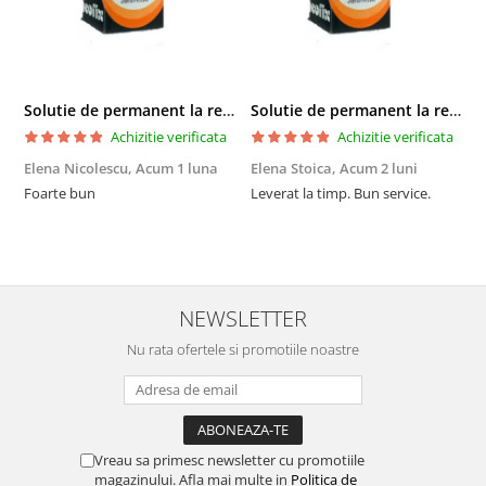
Solutie de permanent la rece Neofix 100ml
Solutie de permanent la rece Neofix 100ml
Achizitie verificata
Achizitie verificata
Elena Nicolescu,
Acum 1 luna
Elena Stoica,
Acum 2 luni
A
Foarte bun
Leverat la timp. Bun service.
C
p
o
p
i
NEWSLETTER
Nu rata ofertele si promotiile noastre
Vreau sa primesc newsletter cu promotiile
magazinului. Afla mai multe in
Politica de