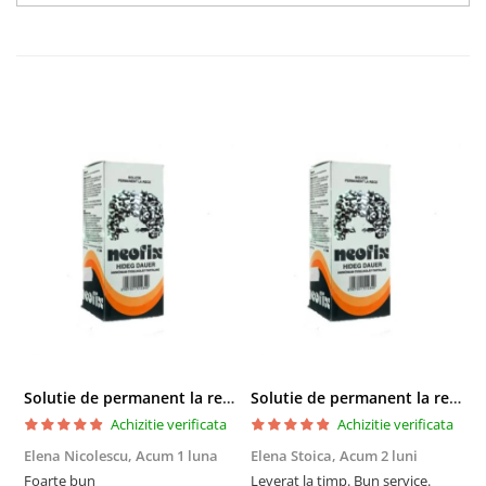
Solutie de permanent la rece Neofix 100ml
Solutie de permanent la rece Neofix 100ml
Achizitie verificata
Achizitie verificata
Elena Nicolescu,
Acum 1 luna
Elena Stoica,
Acum 2 luni
A
Foarte bun
Leverat la timp. Bun service.
C