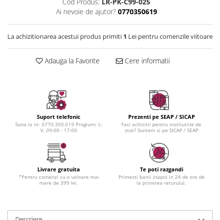
Instrumente cuticule
Bureti coc
Cod Produs:
LR-PK-C99-025
Fard de obraz
Ai nevoie de ajutor?
0770350619
Pensule unghii
Casca dus
Fixare machiaj
Cordelute
Fond de ten
La achizitionarea acestui produs primiti
1
Lei pentru comenzile viitoare
Elastice, agrafe
Iluminator, contur
Pudra
Adauga la Favorite
Cere informatii
Ustensile, accesorii machiaj
Accesorii machiaj
Aparate machiaj
Bureti make-up
Suport telefonic
Prezenti pe SEAP / SICAP
Genti cosmetice
Suna la nr. 0770.350.619 Program: L-
Faci achizitii pentru institutiile de
V, 09:00 - 17:00
stat? Suntem si pe SICAP / SEAP
Oglinzi cosmetice
Pensule make-up
Livrare gratuita
Te poti razgandi
*Pentru comenzi cu o valoare mai
Primesti banii inapoi in 24 de ore de
mare de 399 lei.
la primirea returului.
Descriere