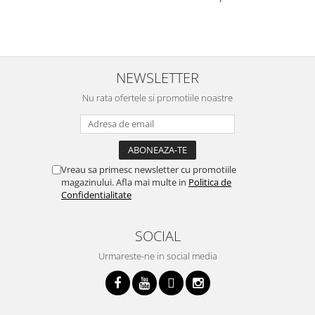
p
o
p
i
NEWSLETTER
Nu rata ofertele si promotiile noastre
Vreau sa primesc newsletter cu promotiile
magazinului. Afla mai multe in
Politica de
Confidentialitate
SOCIAL
Urmareste-ne in social media