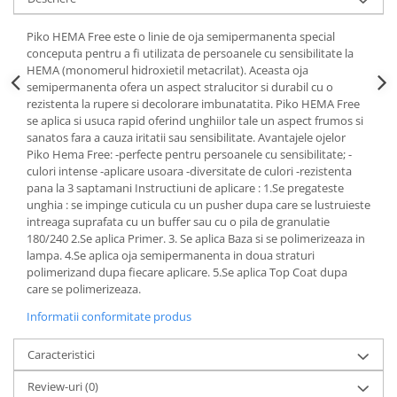
Piko HEMA Free este o linie de oja semipermanenta special
conceputa pentru a fi utilizata de persoanele cu sensibilitate la
HEMA (monomerul hidroxietil metacrilat). Aceasta oja
semipermanenta ofera un aspect stralucitor si durabil cu o
rezistenta la rupere si decolorare imbunatatita. Piko HEMA Free
se aplica si usuca rapid oferind unghiilor tale un aspect frumos si
sanatos fara a cauza iritatii sau sensibilitate. Avantajele ojelor
Piko Hema Free: -perfecte pentru persoanele cu sensibilitate; -
culori intense -aplicare usoara -diversitate de culori -rezistenta
pana la 3 saptamani Instructiuni de aplicare : 1.Se pregateste
unghia : se impinge cuticula cu un pusher dupa care se lustruieste
intreaga suprafata cu un buffer sau cu o pila de granulatie
180/240 2.Se aplica Primer. 3. Se aplica Baza si se polimerizeaza in
lampa. 4.Se aplica oja semipermanenta in doua straturi
polimerizand dupa fiecare aplicare. 5.Se aplica Top Coat dupa
care se polimerizeaza.
Informatii conformitate produs
Caracteristici
Review-uri
(0)